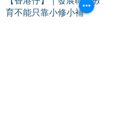
【香港仔】｜發展職專教
育不能只靠小修小補
林振昇 ｜ 立法會議員、勞聯主席 政府近年一
直強調職業專才教育對推動香港社會經濟持續
發展及培養人才有舉足輕重作用，但實際上卻
未見有突破性政策思維及支援政策作配合。即
使在最新一份施政報告中，提及職專教育 部
分共565 字，並提出六項新措施，惟大多只是
延續或擴展現有政策，只能說...
1
/
4
​林振昇
立法會議員(選委會界別)
港九勞工社團聯會(勞聯)主席
工會工作者
2787 9166
電話｜
電郵｜
honlamchunsing@hkflu.org.hk