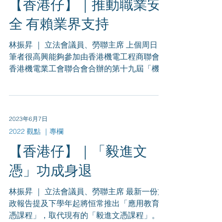
【香港仔】｜推動職業安
全 有賴業界支持
林振昇 ｜ 立法會議員、勞聯主席 上個周日，
筆者很高興能夠參加由香港機電工程商聯會及
香港機電業工會聯合會合辦的第十九屆「機電
安全健步嘉年華」。健步嘉年華是自2003年
起，每年一度舉辦的大型活動，希望透過健體
操、問答遊戲等一系列活動，提高機電業界的
職安健意識。今年在烏溪沙舉行...
2023年6月7日
2022 觀點 ｜專欄
【香港仔】｜「毅進文
憑」功成身退
林振昇 ｜ 立法會議員、勞聯主席 最新一份施
政報告提及下學年起將恒常推出「應用教育文
憑課程」，取代現有的「毅進文憑課程」。