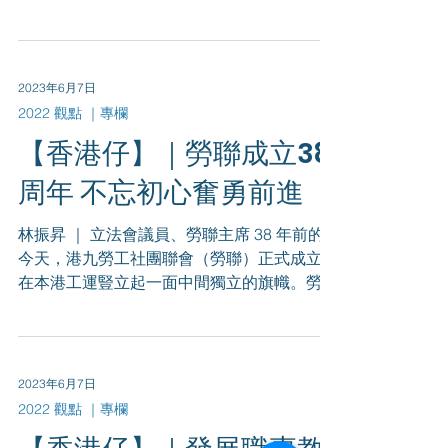
「毅進文憑」推出至今逾十年，時移世易，早
應重新檢討定位及發展方向。筆者今年2月初
在立法會教育事務委員會向政府進言，倡議優
化「毅進文憑」，提出增加職專教育...
2023年6月7日
2022 觀點 ｜專欄
【香港仔】｜勞聯成立38
周年 不忘初心奮勇前進
林振昇 ｜ 立法會議員、勞聯主席 38 年前的
今天，港九勞工社團聯會（勞聯）正式成立，
在本港工運豎立起一面中間獨立的旗幟。勞聯
成立時有17 個成員會，會員人數共1.5 萬人。
如今，勞聯有超過160 個成員會、屬會和贊助
會加盟，會員總數超過11...
2023年6月7日
2022 觀點 ｜專欄