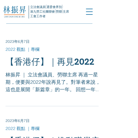
立法會議員(選委會界別)
港九勞工社團聯會(勞聯)主席
工會工作者
2023年6月7日
2022 觀點 ｜專欄
【香港仔】｜再見2022
林振昇 ｜ 立法會議員、勞聯主席 再過一星
期，便要與2022年說再見了。對筆者來說，
這也是展開「新篇章」的一年。 回想一年
前，筆者正式成為立法會議員，剛獲編配中信
大廈議員辦事處，忙於聘請職員、籌備辦事處
等工作，豈料一個月後，第五波疫情開始爆
發。當時農曆新年前，本應喜氣洋洋，...
2023年6月7日
2022 觀點 ｜專欄