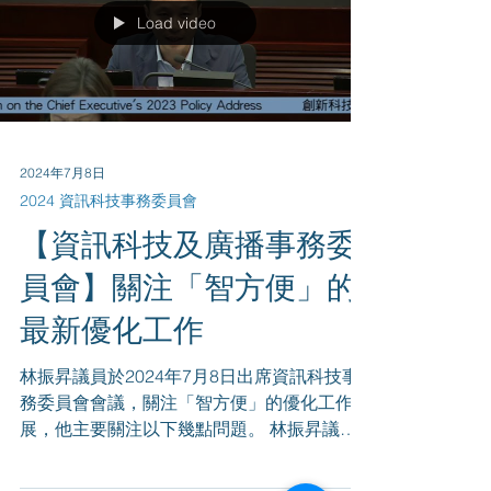
Load video
2024年7月8日
2024 資訊科技事務委員會
【資訊科技及廣播事務委
員會】關注「智方便」的
最新優化工作
林振昇議員於2024年7月8日出席資訊科技事
務委員會會議，關注「智方便」的優化工作進
展，他主要關注以下幾點問題。 林振昇議員
表示「智方便」至今有270萬登記用戶，仍有
好大空間增加用戶數量。他問政府有否了解原