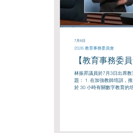
7月8日
2026 教育事務委員會
【教育事務委員
林振昇議員於7月3日出席
題： 1. 在加強教師培訓，推動教育數字化轉型方面，自2026/27 學年起，教師須於每三年150小時的持續專業發展週期內，完成不少
於 30 小時有關數字教
標；而對於不擅長使用或抗拒科技的教師，局方會
估(e-TSA)的先導計劃，
行時間，並建議在全面實施e-T
覆，所有在職的老師都必須
座或課程外，到校支援亦能