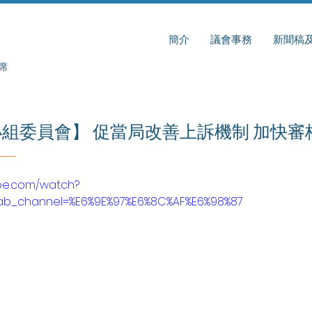
簡介
議會事務
新聞稿
席
組委員會】 促當局改善上訴機制 加快審
ube.com/watch?
b_channel=%E6%9E%97%E6%8C%AF%E6%98%87