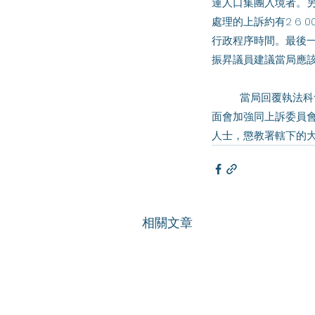
運人口集團入境者。另
處理的上訴約有2 6
行政程序時間。最後
振昇議員建議當局應
	當局回覆執法科會繼續與本地及內地執法機關緊密合作，嚴厲打擊水陸兩路的偷渡活動。關於上訴機制方
面會加強同上訴委員會
人士，懲教署轄下的大
相關文章