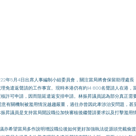
理免遣返聲請的工作事宜。現時本港仍有約14 800名聲請人在港，
覆核許可申請，因而阻延遣返安排申請。林振昇議員認為部分真正需
亦同意有關機制被濫用情況越趨嚴重，過往亦曾因此牽涉治安問題，甚
林振昇議員是支持當局開設職位加快審核後繼聲請要求以及打擊濫用