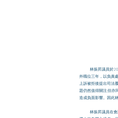
	林振昇議員於2022年5月4日出席人事編制小組委員會，關注當局將會保留助理處長（遣送審理及訴訟）編
外職位三年，以負責處
上訴被拒後提出司法
題仍然值得關注,但
造成負面影響。因此
	林振昇議員在會議亦希望當局多作說明增設職位後如何更好加強執法從源頭兜截偷渡來港，特別是跨境偷