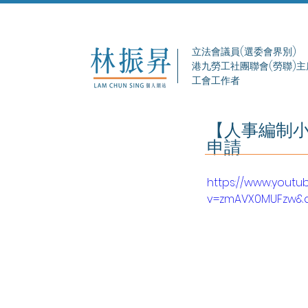
立法會議員(選委會界別)
港九勞工社團聯會(勞聯)主
工會工作者
【人事編制小
申請
https://www.yout
v=zmAVX0MUFzw&a