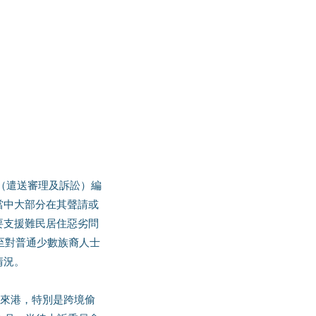
當中大部分在其聲請或
要支援難民居住惡劣問
至對普通少數族裔人士
情況。