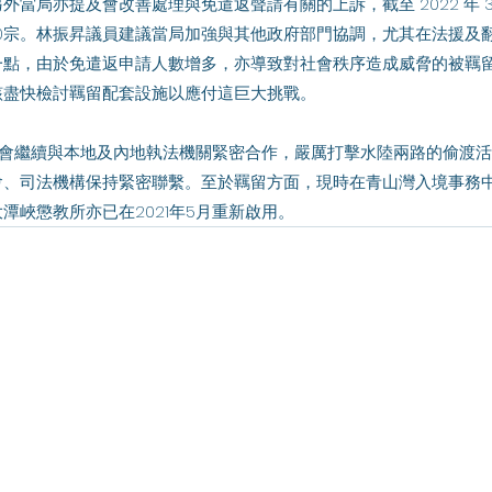
外當局亦提及會改善處理與免遣返聲請有關的上訴，截至 2022 年 
 00宗。林振昇議員建議當局加強與其他政府部門協調，尤其在法援及
一點，由於免遣返申請人數增多，亦導致對社會秩序造成威脅的被羈
該盡快檢討羈留配套設施以應付這巨大挑戰。
、司法機構保持緊密聯繫。至於羈留方面，現時在青山灣入境事務中
潭峽懲教所亦已在2021年5月重新啟用。