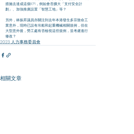
措施去達成這個KPI，例如會否擴大「支付安全計
劃」、加強推廣設置「智慧工地」等？
另外，林振昇議員亦關注到去年本港發生多宗致命工
業意外，現時已設有吊船和起重機械相關規例，但在
大型意外後，勞工處有否檢視這些規例，並考慮進行
修改？
2023 人力事務委員會
相關文章