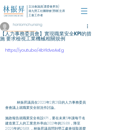
立法會議員(選委會界別)
港九勞工社團聯會(勞聯)主席
工會工作者
honlamchunsing
【人力事務委員會】實現職業安全KPI的措
施 要求檢視工業機械相關規例
https://youtu.be/4bYldveAxEg
	林振昇議員在2023年2月21日的人力事務委員
會會議上就職業安全狀況作討論。
施政報告就職業安全有設KPI，要在未來5年讓每千名
建造業工人的工業意外率由2021年的29.8%，降至
2026年的26.8% ，林振昇議員問到勞工處會採取甚麼