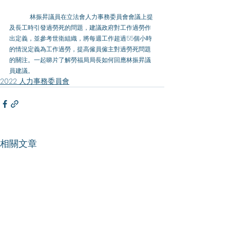
	林振昇議員在立法會人力事務委員會會議上提
及長工時引發過勞死的問題，建議政府對工作過勞作
出定義，並參考世衛組織，將每週工作超過55個小時
的情況定義為工作過勞，提高僱員僱主對過勞死問題
的關注。一起睇片了解勞福局局長如何回應林振昇議
員建議。
2022 人力事務委員會
相關文章