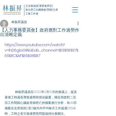
立法會議員(選委會界別)
港九勞工社團聯會(勞聯)主席
工會工作者
林振昇議員
【人力事務委員會】政府應對工作過勞作
出清晰定義
https://www.youtube.com/watch?
v=IhD5glaGRkU&ab_channel=%E6%9E%97%
E6%8C%AF%E6%98%87
	林振昇議員在2022年2月10月的會議上，提及
香港工時過長導致過勞死情況嚴重，職安局曾對二百
宗工作間因心腦血管病死亡的個案進行分析，有44宗
個案在去世前的2至6個月內平均每月工作超過256小
時，工時之長引致過勞死問題值得社會關注。