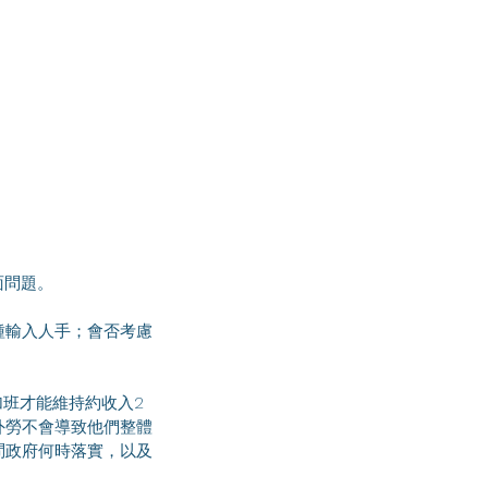
面問題。
種輸入人手；會否考慮
加班才能維持約收入2
外勞不會導致他們整體
問政府何時落實，以及