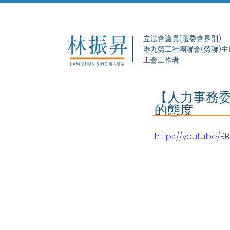
立法會議員(選委會界別)
港九勞工社團聯會(勞聯)主
工會工作者
【人力事務委
的態度
https://youtu.be/R