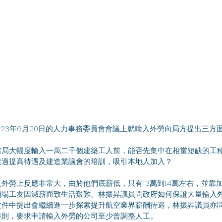
2023年6月20日的人力事務委員會會議上就輸入外勞向局方提出三方
當局大幅度輸入一萬二千個建築工人前，能否先集中在相當短缺的工
透過提高待遇及建造業議會的培訓，吸引本地人加入？
外勞上反應非常大，由於他們底薪低，只有1.3萬到1.4萬左右，並靠
機場工友因減薪而致生活艱難。林振昇議員問政府如何保證大量輸入
文件中提出會繼續進一步探索提升航空業界薪酬待遇，林振昇議員亦
準則，要求申請輸入外勞的公司至少曾調整人工。