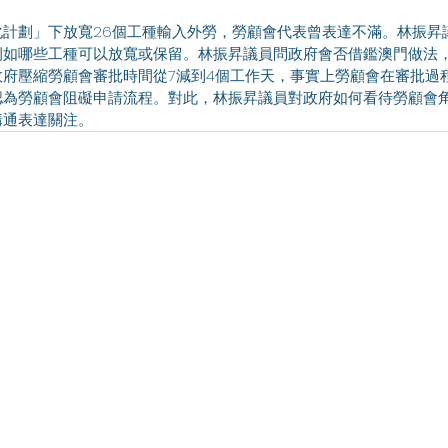
化計劃」下放寬26個工種輸入外勞，勞顧會代表曾表達不滿。林振昇
例如哪些工種可以放寬或保留。林振昇議員問政府會否借鑑澳門做法
政府壓縮勞顧會審批時間從7減到4個工作天，事實上勞顧會在審批過
認為勞顧會阻礙申請流程。對此，林振昇議員對政府如何看待勞顧會
溝通表達關注。