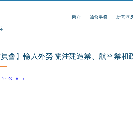
簡介
議會事務
新聞稿
席
員會】輸入外勞 關注建造業、航空業和
BTNmSLDOIs