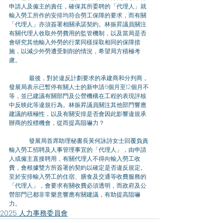
申請人及僱主的責任，確保其所委聘的「代理人」就
輸入勞工所作的安排均符合勞工保障的要求，而有關
「代理人」亦須簽署相關承諾契約。林振昇議員關注
有關代理人收取外勞費用的監管機制，以及當局是否
會研究其他輸入外勞的行業同樣採取相同的保障措
施，以減少外勞遭受剝削的情況，希望局方積極考
慮。
	最後，對於違反計劃要求的承建商和分判商，
發展局表示已暫停有關人士的新申請6個月至12個月不
等，並已建議有關部門及公營機構在工程的表現評核
中反映此等違規行為。林振昇議員關注其他部門響應
建議的積極性，以及有關安排是否會因此影響違規承
辦商的投標機會，從而提高阻嚇力？
	發展局首席助理秘書長黃何詠詩女士回覆負責
輸入勞工招聘及人事管理事宜的「代理人」，由申請
人或僱主直接聘用，有關代理人不得向輸入勞工收
費，會根據雙方所簽署的契約以確定是否違反規定。
至於安排輸入勞工的住宿、膳食及交通等收費服務的
「代理人」，會要求有關收費必須透明，而政府及公
營部門已都非常樂意響應有關建議，有助提高阻嚇
力。
2025 人力事務委員會