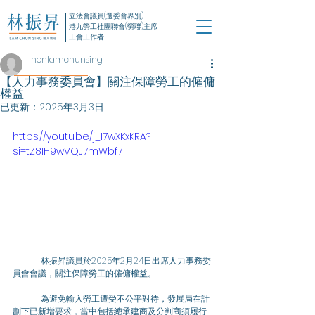
立法會議員(選委會界別)
港九勞工社團聯會(勞聯)主席
工會工作者
honlamchunsing
【人力事務委員會】關注保障勞工的僱傭
權益
已更新：
2025年3月3日
https://youtu.be/j_I7wXKxKRA?
si=tZ8IH9wVQJ7mWbf7
	林振昇議員於2025年2月24日出席人力事務委
員會會議，關注保障勞工的僱傭權益。
	為避免輸入勞工遭受不公平對待，發展局在計
劃下已新增要求，當中包括總承建商及分判商須履行