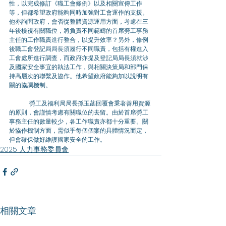
性，以完成修訂《職工會條例》以及相關宣傳工作
等，但都希望政府能夠同時加強對工會運作的支援。
他亦詢問政府，會否從整體資源運用方面，考慮在三
年後檢視有關職位，將負責不同範疇的首席勞工事務
主任的工作職責進行整合，以提升效率？另外，修例
後職工會登記局局長須履行不同職責，包括有權進入
工會處所進行調查，而政府亦提及登記局局長須就涉
及國家安全事宜的執法工作，與相關決策局和部門保
持高層次的聯繫及協作。他希望政府能夠加以說明有
關的協調機制。
	勞工及福利局局長孫玉菡回覆會秉著善用資源
的原則，會謹慎考慮有關職位的去留。由於首席勞工
事務主任的數量較少，各工作職責亦都十分重要。關
於協作機制方面，需似乎每個個案的具體情況而定，
但會確保做好維護國家安全的工作。
2025 人力事務委員會
相關文章