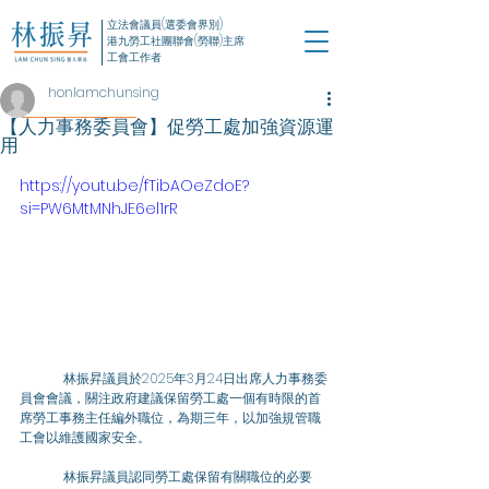
立法會議員(選委會界別)
港九勞工社團聯會(勞聯)主席
工會工作者
honlamchunsing
【人力事務委員會】促勞工處加強資源運
用
https://youtu.be/fTibAOeZdoE?
si=PW6MtMNhJE6el1rR
	林振昇議員於2025年3月24日出席人力事務委
員會會議，關注政府建議保留勞工處一個有時限的首
席勞工事務主任編外職位，為期三年，以加強規管職
工會以維護國家安全。
	林振昇議員認同勞工處保留有關職位的必要