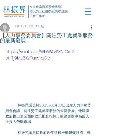
立法會議員(選委會界別)
港九勞工社團聯會(勞聯)主席
工會工作者
honlamchunsing
【人力事務委員會】關注勞工處就業服務
的最新發展
https://youtu.be/WbWAyS3NDAs?
si=Tj9M_5KzTaxc1qGo
	林振昇議員於2025人6月23日出席人力事務委
員會會議，關注勞工處就業服務的最新發展。他建議
政府推出更全面的政策配套措施，鼓勵更多中高齡人
士投入勞動市場。
	林振昇議員指政府近年積極推動銀髮經濟，釋