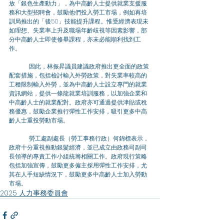
放「銀色生產動力」，為中高齡人士提供就業支援服
務和大型招聘會，鼓勵他們投入勞工市場，例如再培
訓局推出的「後50」技能提升課程。惟受經濟表現未
如理想、失業率上升及職場年齡歧視等因素影響，部
分中高齡人士即使修畢課程，亦未必能順利找到工
作。
	因此，林振昇議員建議政府推出更全面的政策
配套措施，包括檢討輸入外勞政策，對失業率較高的
工種限制輸入外勞，並為中高齡人士設立專門的就業
資訊網站，提供一條龍就業培訓服務，以加強企業和
中高齡人士的就業配對。政府亦可通過提供津貼或稅
務優惠，鼓勵企業推行彈性工作安排，吸引更多中高
齡人士重投勞動市場。
	勞工處副處長（勞工事務行政）何錦標表示，
政府十分重視推動銀髮經濟，並已成立由政務司副司
長領導的專責工作小組統籌相關工作。政府現行策略
包括加強宣傳，鼓勵更多僱主採用彈性工作安排，尤
其在人手短缺情況下，鼓勵更多中高齡人士加入勞動
市場。
2025 人力事務委員會