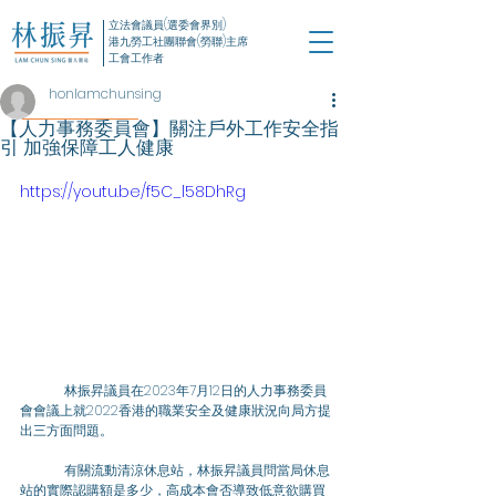
立法會議員(選委會界別)
港九勞工社團聯會(勞聯)主席
工會工作者
honlamchunsing
【人力事務委員會】關注戶外工作安全指
引 加強保障工人健康
https://youtu.be/f5C_l58DhRg
	林振昇議員在2023年7月12日的人力事務委員
會會議上就2022香港的職業安全及健康狀況向局方提
出三方面問題。
	有關流動清涼休息站，林振昇議員問當局休息
站的實際認購額是多少，高成本會否導致低意欲購買