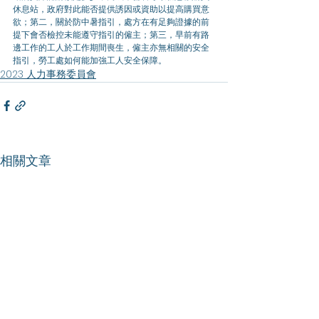
休息站，政府對此能否提供誘因或資助以提高購買意
欲；第二，關於防中暑指引，處方在有足夠證據的前
提下會否檢控未能遵守指引的僱主；第三，早前有路
邊工作的工人於工作期間喪生，僱主亦無相關的安全
指引，勞工處如何能加強工人安全保障。
2023 人力事務委員會
相關文章