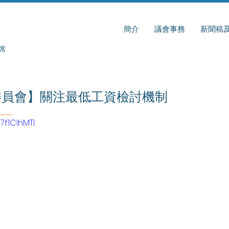
簡介
議會事務
新聞稿
席
委員會】關注最低工資檢討機制
7f1ClhMTI