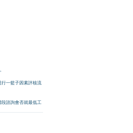
問。
現行一籃子因素評核流
階段諮詢會否就最低工