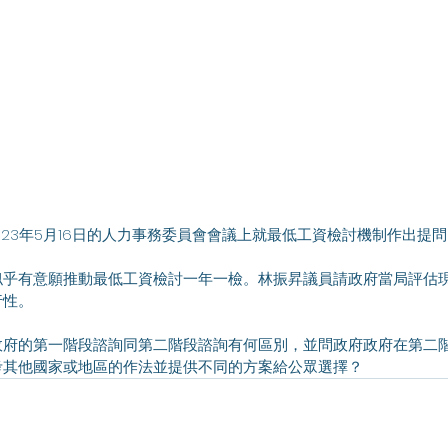
2023年5月16日的人力事務委員會會議上就最低工資檢討機制作出提
似乎有意願推動最低工資檢討一年一檢。林振昇議員請政府當局評估
行性。
政府的第一階段諮詢同第二階段諮詢有何區別，並問政府政府在第二
考其他國家或地區的作法並提供不同的方案給公眾選擇？