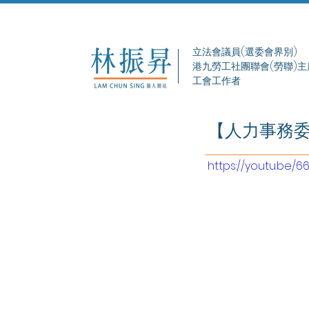
立法會議員(選委會界別)
港九勞工社團聯會(勞聯)主
工會工作者
【人力事務
https://youtu.be/66