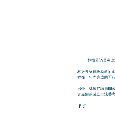
	林振昇議員在
林振昇議員認為政府
程在一年內完成的可
另外，林振昇議員問
資金額的確立方法參