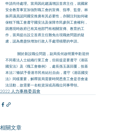
申請尚待處理。當局因此建議增設首席主任，就國家
安全教育事宜加強對職工會的宣傳、指導、監督。林
振昇議員認同國安推廣有其必要性，亦關注到如何確
保轄下職工會遵守國安法及保障市民參與工會權利，
因應現時政府已有其他部門有相關宣傳、教育的工
作，當局提出設立首席主任難免出現職效問題的疑
慮，認為應盡快增加行政人手處理積壓的申請。
	關於新設職位問題，副局長何啟明重申歡迎持
不同看法人士組織行業工會，但前提是要遵守《港區
國安法》及《職工會條例》，處長孫玉菡回覆，按基
本法27條賦予香港市民有結社自由，遵守《港區國安
法》同樣重要，解釋當局需要時間悉查工會是否會違
法活動，故需要一名較資深或高職位同事帶領。
2022 人力事務委員會
相關文章