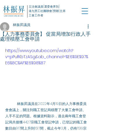
立法會議員(選委會界別)
港九勞工社團聯會(勞聯)主席
工會工作者
林振昇議員
【人力事務委員會】 促當局增加行政人手
處理積壓工會申請
https://www.youtube.com/watch?
v=pPufKbTzASg&ab_channel=%E6%9E%97%
E6%8C%AF%E6%98%87
	林振昇議員在2022年4月19日的人力事務委員
會會議上，關注到職工登記局積壓了大量工會申請、
人手不足的問題。根據資料顯示，過去兩年職工會登
記局共接獲4427宗職工會登記申請，已登記的職工會
數目由917間上升到1517間，截止今年3月，仍有1519宗