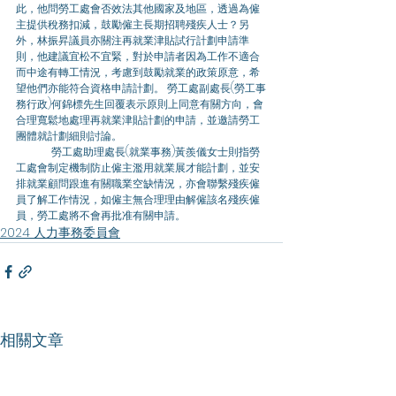
此，他問勞工處會否效法其他國家及地區，透過為僱
主提供稅務扣減，鼓勵僱主長期招聘殘疾人士？另
外，林振昇議員亦關注再就業津貼試行計劃申請準
則，他建議宜松不宜緊，對於申請者因為工作不適合
而中途有轉工情況，考慮到鼓勵就業的政策原意，希
望他們亦能符合資格申請計劃。 勞工處副處長(勞工事
務行政)何錦標先生回覆表示原則上同意有關方向，會
合理寬鬆地處理再就業津貼計劃的申請，並邀請勞工
團體就計劃細則討論。
	勞工處助理處長(就業事務)黃羨儀女士則指勞
工處會制定機制防止僱主濫用就業展才能計劃，並安
排就業顧問跟進有關職業空缺情況，亦會聯繫殘疾僱
員了解工作情況，如僱主無合理理由解僱該名殘疾僱
員，勞工處將不會再批准有關申請。
2024 人力事務委員會
相關文章