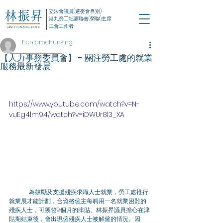
立法會議員(選委會界別)
港九勞工社團聯會(勞聯)主席
工會工作者
honlamchunsing
【人力事務委員會】 - 關注勞工處的就業
服務最新發展
https://www.youtube.com/watch?v=N-
vuEg4lm94/watch?v=iDWUr8l3_XA
為鼓勵及支援殘疾求職人士就業，勞工處推行
就業展才能計劃，合資格僱主每聘用一名就業困難的
殘疾人士，可獲發9個月的津貼。林振昇議員擔心在津
貼期結束後，會出現僱殘疾人士被解僱的情況。因