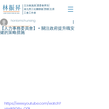
立法會議員(選委會界別)
港九勞工社團聯會(勞聯)主席
工會工作者
honlamchunsing
【人力事務委員會】 - 關注政府提升職安
健的策略措施
https://www.youtube.com/watch?
v=wlr9G6y_O0k