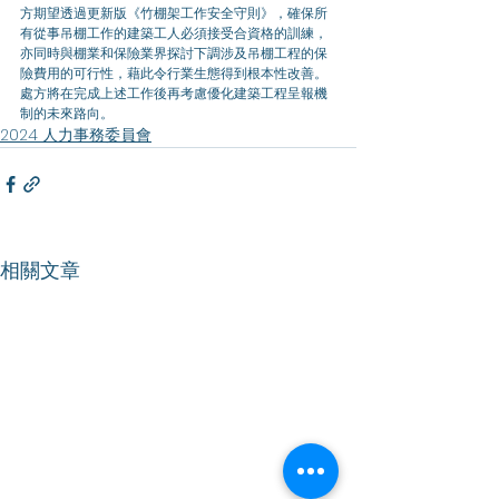
方期望透過更新版《竹棚架工作安全守則》，確保所
有從事吊棚工作的建築工人必須接受合資格的訓練，
亦同時與棚業和保險業界探討下調涉及吊棚工程的保
險費用的可行性，藉此令行業生態得到根本性改善。
處方將在完成上述工作後再考慮優化建築工程呈報機
制的未來路向。
2024 人力事務委員會
相關文章