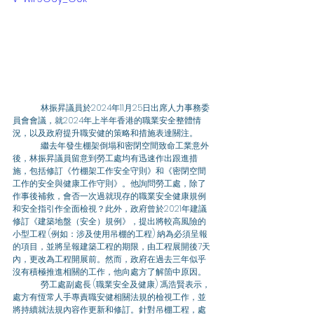
	林振昇議員於2024年11月25日出席人力事務委
員會會議，就2024年上半年香港的職業安全整體情
況，以及政府提升職安健的策略和措施表達關注。 
	繼去年發生棚架倒塌和密閉空間致命工業意外
後，林振昇議員留意到勞工處均有迅速作出跟進措
施，包括修訂《竹棚架工作安全守則》和《密閉空間
工作的安全與健康工作守則》。他詢問勞工處，除了
作事後補救，會否一次過就現存的職業安全健康規例
和安全指引作全面檢視？此外，政府曾於2021年建議
修訂《建築地盤（安全）規例》，提出將較高風險的
小型工程 (例如：涉及使用吊棚的工程) 納為必須呈報
的項目，並將呈報建築工程的期限，由工程展開後7天
內，更改為工程開展前。然而，政府在過去三年似乎
沒有積極推進相關的工作，他向處方了解箇中原因。 
	勞工處副處長 (職業安全及健康) 馮浩賢表示，
處方有恆常人手專責職安健相關法規的檢視工作，並
將持續就法規內容作更新和修訂。針對吊棚工程，處