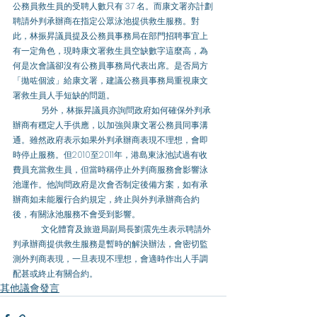
公務員救生員的受聘人數只有 37 名。而康文署亦計劃
聘請外判承辦商在指定公眾泳池提供救生服務。對
此，林振昇議員提及公務員事務局在部門招聘事宜上
有一定角色，現時康文署救生員空缺數字這麼高，為
何是次會議卻沒有公務員事務局代表出席。是否局方
「拋咗個波」給康文署，建議公務員事務局重視康文
署救生員人手短缺的問題。 
	另外，林振昇議員亦詢問政府如何確保外判承
辦商有穩定人手供應，以加強與康文署公務員同事溝
通。雖然政府表示如果外判承辦商表現不理想，會即
時停止服務。但2010至2011年，港島東泳池試過有收
費員充當救生員，但當時稱停止外判商服務會影響泳
池運作。他詢問政府是次會否制定後備方案，如有承
辦商如未能履行合約規定，終止與外判承辦商合約
後，有關泳池服務不會受到影響。 
	文化體育及旅遊局副局長劉震先生表示聘請外
判承辦商提供救生服務是暫時的解決辦法，會密切監
測外判商表現，一旦表現不理想，會適時作出人手調
配甚或終止有關合約。
其他議會發言