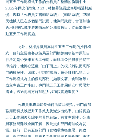
照五天工作周模式工作的公務員在整體的份額中比
2022年同比僅增加了3%，林振昇議員認為增幅過於緩
慢。現時「公務員文書輔助系統」（輔助系統）或聊
天機械人已在多個部門試用，他詢問政府，會否加強
應用科技以減少週末值班的公務員數目，從而加快推
動五天工作周實施。
	此外，林振昇議員亦關注五天工作周的推行模
式，目前主要由各政策局及部門根據四項基本原則自
行決定是否安排五天工作周，而非由公務員事務局主
導推行，他擔心這種「由下而上」的模式難以提高部
門的積極性。因此，他詢問當局，會否針對以非五天
工作周模式為主的個別部門（如康文署、食環署等）
成立專責工作小組，專門就五天工作周的安排與署方
溝通，透過向署方施加壓力以加快實施進度？ 
	公務員事務局局長楊何蓓茵回覆指，部門會加
強應用科技以提升工作效力及減少出錯率。由於實施
五天工作周涉及編更的具體細節，有其專業性，公務
員事務局難以全面了解，因此交由部門處理較為妥
當。目前，已有五個部門（食物環境衞生署、路政
署、香港警務處、康樂及文化事務署及運輸署）正進