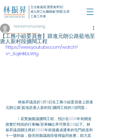
立法會議員(選委會界別)
港九勞工社團聯會(勞聯)主席
工會工作者
honlamchunsing
【工務小組委員會】跟進元朗公路藍地至
唐人新村段擴闊工程
https://www.youtube.com/watch?
v=_6qkHkbLW1g
	林振昇議員於6月5日在工務小組委員會上跟進
元朗公路(藍地至唐人新村段)擴闊工程的3項問題：
	1. 若實施擬議擴闊工程，預計在2031年有關道
路繁忙時段的行車輛/容車輛比率可降至0.8以下。林
振昇議員關注將於2033年前後建成通車的屯門繞道和
十一號幹線，能否與擬議路段發揮協同效應，助力其