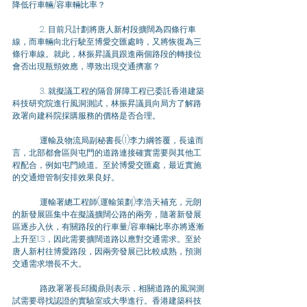
降低行車輛/容車輛比率？ 
	2. 目前只計劃將唐人新村段擴闊為四條行車
線，而車輛向北行駛至博愛交匯處時，又將恢復為三
條行車線。就此，林振昇議員跟進兩個路段的轉接位
會否出現瓶頸效應，導致出現交通擠塞？
	3. 就擬議工程的隔音屏障工程已委託香港建築
科技研究院進行風洞測試，林振昇議員向局方了解路
政署向建科院採購服務的價格是否合理。
	運輸及物流局副秘書長(1)李力綱答覆，長遠而
言，北部都會區與屯門的道路連接確實需要與其他工
程配合，例如屯門繞道。至於博愛交匯處，最近實施
的交通燈管制安排效果良好。
	運輸署總工程師(運輸策劃)李浩天補充，元朗
的新發展區集中在擬議擴闊公路的兩旁，隨著新發展
區逐步入伙，有關路段的行車量/容車輛比率亦將逐漸
上升至1.3，因此需要擴闊道路以應對交通需求。至於
唐人新村往博愛路段，因兩旁發展已比較成熟，預測
交通需求增長不大。
	路政署署長邱國鼎則表示，相關道路的風洞測
試需要尋找認證的實驗室或大學進行。香港建築科技