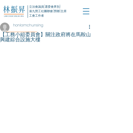
立法會議員(選委會界別)
港九勞工社團聯會(勞聯)主席
工會工作者
honlamchunsing
【工務小組委員會】關注政府將在馬鞍山
興建綜合設施大樓