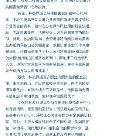
施大樓 ，有關工程將提供體育館、游泳池以及香港公
共圖書館新書中心等設施。 
	首先，林振昇議員關注圖書館新書中心的用
途。中心主要為整個香港公共圖書館系統負責採編和
分發圖書館資料，但中心亦有供市民使用的新書快遞
站，內設新書專區、活動室等，與普通圖書館功能類
似。就此，他詢問當局，會否考慮將有關快遞站搬遷
至鄰近的馬鞍山公共圖書館，以騰出更多空間作為康
樂場地，供市民使用？另外，政府將興建1座樓高8層
的大樓(包括地面8層及地庫1層 )，而地庫工程造價約
1.6億，他詢問當局如何評估有關費用，會否考慮用組
裝合成的方法以節省成本？ 
	最後，林振昇議員亦關注有關大樓的配套設
施。由於馬鞍山、沙田區都較多單車徑，區內居民多
用單車代步，有關大樓亦不近鐵路站，他問當局會否
考慮加設單車泊車位，更好便利當區居民？ 
	文化體育及旅遊局副局長劉震回覆指由於中心
有導賞活動，需要活動室配合，而快遞站的面積只佔
新書中心不到10%，馬鞍山公共圖書館亦有足夠的活動
室。另外，由於大樓設計融合了不同功能，例如體育
館、泳池等，因此用到MIC組裝合成的機會較少。至
於會否增設單車泊車位，雖然工程沒有包括有關設