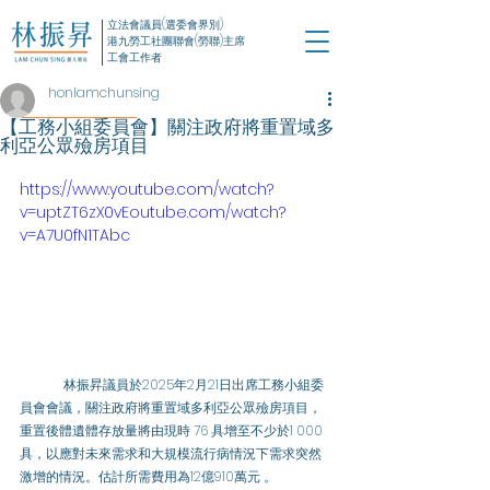
立法會議員(選委會界別)
港九勞工社團聯會(勞聯)主席
工會工作者
honlamchunsing
【工務小組委員會】關注政府將重置域多
利亞公眾殮房項目
https://www.youtube.com/watch?
v=uptZT6zX0vEoutube.com/watch?
v=A7U0fN1TAbc
	林振昇議員於2025年2月21日出席工務小組委
員會會議，關注政府將重置域多利亞公眾殮房項目，
重置後體遺體存放量將由現時 76 具增至不少於1 000 
具，以應對未來需求和大規模流行病情況下需求突然
激增的情況。估計所需費用為12億910萬元 。 