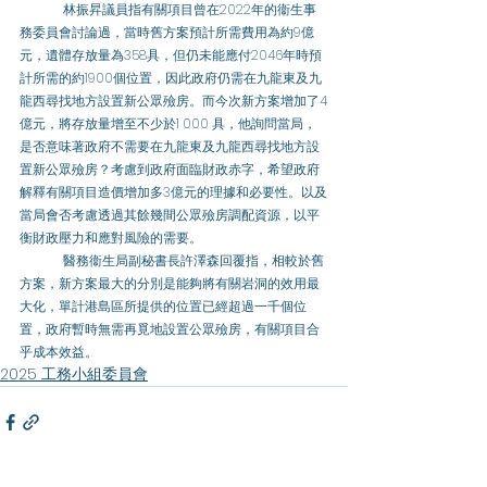
	林振昇議員指有關項目曾在2022年的衞生事
務委員會討論過，當時舊方案預計所需費用為約9億
元，遺體存放量為358具，但仍未能應付2046年時預
計所需的約1900個位置，因此政府仍需在九龍東及九
龍西尋找地方設置新公眾殮房。而今次新方案增加了4
億元，將存放量增至不少於1 000 具，他詢問當局，
是否意味著政府不需要在九龍東及九龍西尋找地方設
置新公眾殮房？考慮到政府面臨財政赤字，希望政府
解釋有關項目造價增加多3億元的理據和必要性。以及
當局會否考慮透過其餘幾間公眾殮房調配資源，以平
衡財政壓力和應對風險的需要。 
	醫務衞生局副秘書長許澤森回覆指，相較於舊
方案，新方案最大的分別是能夠將有關岩洞的效用最
大化，單計港島區所提供的位置已經超過一千個位
置，政府暫時無需再覓地設置公眾殮房，有關項目合
乎成本效益。
2025 工務小組委員會