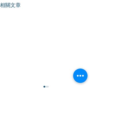
相關文章
【工務小組委員會】審議
【工務小組委員
職訓局升降機及自動梯科
皇崗口岸重建項
技中心發展項目
岸區相關工程
為回應升降機及自動梯行業對
立法會工務小組委
人才及培訓設施的需求，職業
2025年9月10日
訓練局建議將香港專業教育學
議皇崗口岸重建項