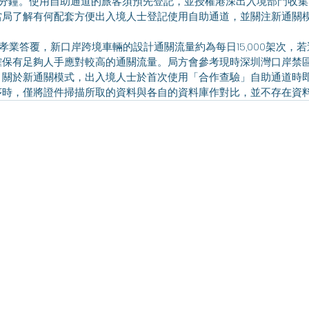
5分鐘。使用自助通道的旅客須預先登記，並授權港深出入境部門收
當局了解有何配套方便出入境人士登記使用自助通道，並關注新通關
確保有足夠人手應對較高的通關流量。局方會參考現時深圳灣口岸禁
。關於新通關模式，出入境人士於首次使用「合作查驗」自助通道時
序時，僅將證件掃描所取的資料與各自的資料庫作對比，並不存在資