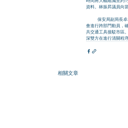
時間將大幅縮減至約
資料。林振昇議員向
	保安局副局長卓孝業答覆，新口岸跨境車輛的設計通關流量約為每日15,000架次，若遇上節慶日子，政府
會進行跨部門動員，
共交通工具接駁市區
深雙方在進行清關程
相關文章