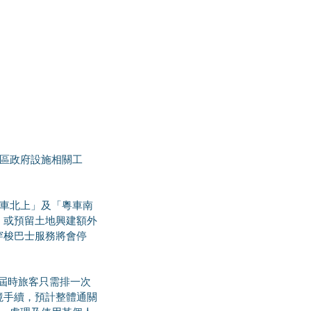
。
，或預留土地興建額外
穿梭巴士服務將會停
境手續，預計整體通關