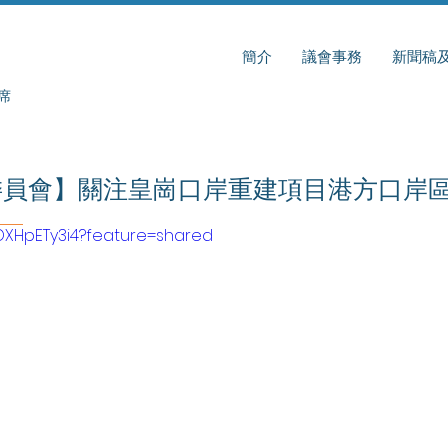
簡介
議會事務
新聞稿
席
委員會】關注皇崗口岸重建項目港方口岸
gOXHpETy3i4?feature=shared