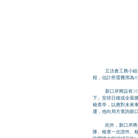
	立法會工務小組委員會於2025年9月10日召開會議，審議皇崗口岸重建項目港方口岸區政府設施相關工
程，估計所需費用為1
	新口岸將設有26個私家車及過境巴士檢查亭，較現時落馬洲口岸多出6個。鑑於「港車北上」及「粵車南
下」安排日後或全面
檢查亭，以應對未來
運，他向局方查詢新
	此外，新口岸將採用「合作查驗、一次放行」的通關模式，並設置 134條自助通道。屆時旅客只需排一次
隊、檢查一次證件、