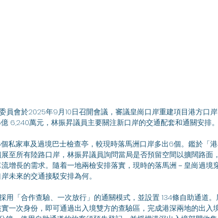
6億 6,240萬元，林振昇議員主要關注新口岸的交通配套和通關安排
擴展至所有陸路口岸，林振昇議員詢問當局是否預留空間以擴闊路面
車流增長的需求。隨着一地兩檢安排落實，現時的落馬洲－皇崗過境
口岸未來的交通接駁安排為何。
核實一次身份，即可通過出入境雙方的查驗區，完成港深兩地的出入