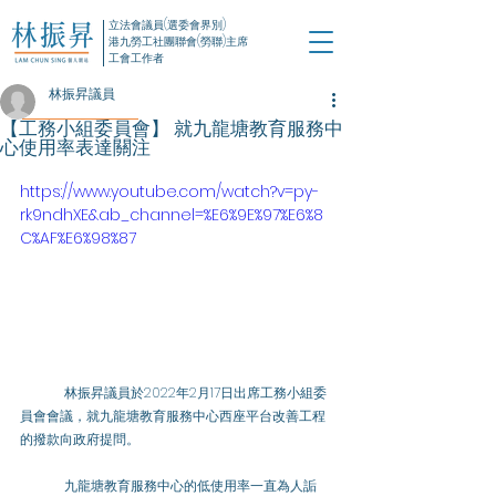
立法會議員(選委會界別)
港九勞工社團聯會(勞聯)主席
工會工作者
林振昇議員
【工務小組委員會】 就九龍塘教育服務中
心使用率表達關注
https://www.youtube.com/watch?v=py-
rk9ndhXE&ab_channel=%E6%9E%97%E6%8
C%AF%E6%98%87
	林振昇議員於2022年2月17日出席
工務小組委
員會會議，就
九龍塘教育服務中心西座平台改善工程
的撥款
向政府提問。
	九龍塘教育服務中心的低使用率一直為人詬