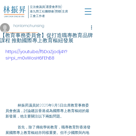
立法會議員(選委會界別)
港九勞工社團聯會(勞聯)主席
工會工作者
honlamchunsing
【教育事務委員會】促打造職專教育品牌
課程 推動國際專上教育樞紐發展
https://youtu.be/f5DaZjodj4Y?
si=pi_m0vWosH6FEhB8
	林振昇議員於2025年9月5日出席教育事務委
員會會議，討論建設香港成為國際專上教育樞紐的最
新發展，他主要關注以下兩點問題。
	首先，除了傳統學術教育，職專教育對香港發
展國際專上教育樞紐亦同樣重要。但不少國際與內地