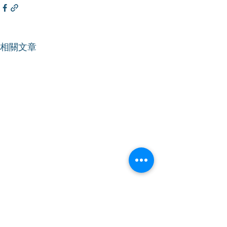
相關文章
【香港仔】｜立
台工作者工傷補