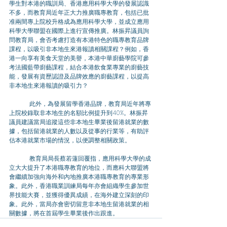
學生對本港的職訓局、香港應用科學大學的發展認識
不多，而教育局近年正大力推廣職專教育，包括已批
准兩間專上院校升格成為應用科學大學，並成立應用
科學大學聯盟在國際上進行宣傳推廣。林振昇議員詢
問教育局，會否考慮打造有本港特色的職專教育品牌
課程，以吸引非本地生來港報讀相關課程？例如，香
港一向享有美食天堂的美譽，本港中華廚藝學院可參
考法國藍帶廚藝課程，結合本港飲食業專業的廚藝技
能，發展有資歷認證及品牌效應的廚藝課程，以提高
非本地生來港報讀的吸引力？
	此外，為發展留學香港品牌，教育局近年將專
上院校錄取非本地生的名額比例提升到40%。林振昇
議員建議當局追蹤這些非本地生畢業後留港就業的數
據，包括留港就業的人數以及從事的行業等，有助評
估本港就業市場的情況，以便調整相關政策。
	教育局局長蔡若蓮回覆指，應用科學大學的成
立大大提升了本港職專教育的地位，而應科大聯盟將
會繼續加強向海外和內地推廣本港職專教育的專業形
象。此外，香港職業訓練局每年亦會組織學生參加世
界技能大賽，並獲得優異成績，在海外建立深刻的印
象。此外，當局亦會密切留意非本地生留港就業的相
關數據，將在首屆學生畢業後作出跟進。