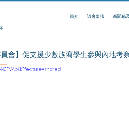
簡介
議會事務
新聞稿
席
委員會】促支援少數族裔學生參與內地考
lybN0PVApKk?feature=shared