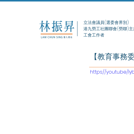
立法會議員(選委會界別)
港九勞工社團聯會(勞聯)主
工會工作者
【教育事務
https://youtu.be/