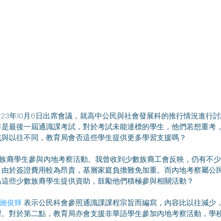
年是最後一屆通識課考試，對於考試未能達標的學生，他們若想重考
或與以往不同，教育局會否這些學生提供更多學習支援嗎？
，由於簽證費用較為昂貴，基層家庭負擔難免加重。而內地考察屬公
為這些少數族裔學生提供資助，鼓勵他們積極參與相關活動？
#施俊輝
 表示公民科會參照通識課課程宗旨而編寫，內容比以往減少
習。對於第二點，教育局亦會支援非華語學生參加內地考察活動，學