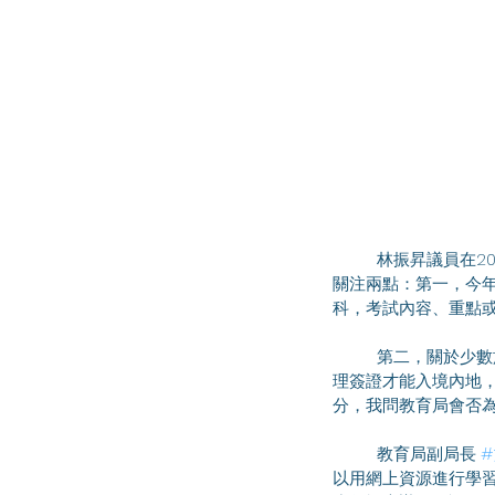
	林振昇議員在2023年10月6日出席會議，就高中公民與社會發展科的推行情況進行討論。林振昇議員主要
關注兩點：第一，今
科，考試內容、重點
	第二，關於少數族裔學生參與內地考察活動。我曾收到少數族裔工會反映，仍有不少少數族裔學生需要辦
理簽證才能入境內地
分，我問教育局會否
	教育局副局長 
以用網上資源進行學