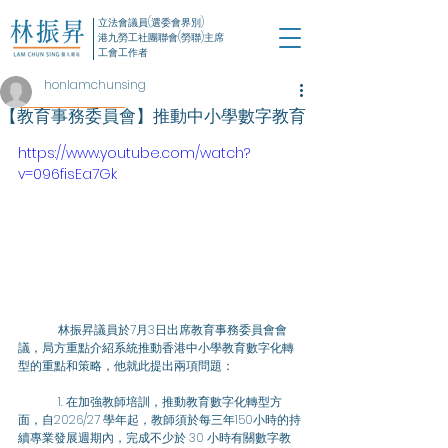
立法會議員(選委會界別)
港九勞工社團聯會(勞聯)主席
工會工作者
honlamchunsing
【教育事務委員會】推動中小學數字教育
https://www.youtube.com/watch?
v=096fisEa7Gk
	林振昇議員於7月3日出席教育事務委員會會
議，局方重點介紹系統推動香港中小學教育數字化轉
型的重點和策略，他就此提出兩項問題：
	1. 在加強教師培訓，推動教育數字化轉型方
面，自2026/27 學年起，教師須於每三年150小時的持
續專業發展週期內，完成不少於 30 小時有關數字教