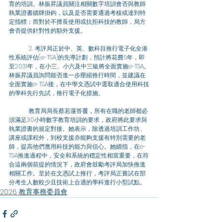
育的培訓。林振昇議員關注相關數字培訓會否與教師
執業證書續牌掛鉤，以及是否需要通過考核或達到特
定指標；而對於不擅長使用或抗拒科技的教師，局方
會否提供針對性的額外支援。
	2. 考評局正於中、英、數科目推行電子化全港
性系統評估(e-TSA)的先導計劃，預計將花費5年，即
至2031年，在小三、小六及中三級將全面實施e-TSA。
林振昇議員詢問能否進一步壓縮推行時間，並建議在
全面實施e-TSA後，在中學文憑試中選取適合使用科技
的學科先行先試，推行電子化措施。
	教育局局長蔡若蓮答覆，所有在職的老師都必
須滿足30小時數字教育培訓的要求，政府將此要求與
執業證書的規定對接。她表示，除透過培訓工作坊、
講座或課程外，到校支援亦能夠支援有特別需要的老
師，提高他們應用科技的能力與信心。她續指，在e-
TSA推進過程中，安全和系統的穩定性相當重要，在符
合這兩個前提的情況下，政府會鼓勵考評局加快推進
相關工作。至於在文憑試上推行，考評局正嘗試在部
分考生人數較少且技術上合適的學科進行小型試點。
2026 教育事務委員會