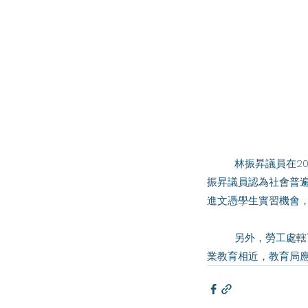
	林振昇議員在2022年2月8日的會議上，向教育局局長談及如何優化毅進文憑課程，為學生謀多元出路。林
振昇議員認為社會普
進文憑學生實習機會
	另外，勞工處轄下的「展翅青見計劃」專為離校青年人提供職前和在職培訓，林振昇議員認為其性質與職
業教育相近，教育局