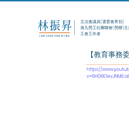
立法會議員(選委會界別)
港九勞工社團聯會(勞聯)主
工會工作者
【教育事務委
https://www.yout
v=6H08E1evJNM&a