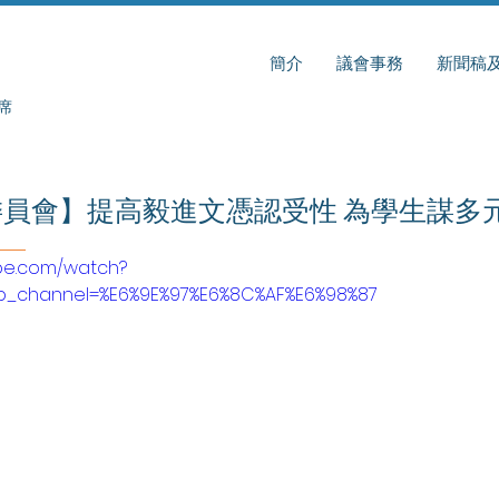
簡介
議會事務
新聞稿
席
員會】提高毅進文憑認受性 為學生謀多
ube.com/watch?
b_channel=%E6%9E%97%E6%8C%AF%E6%98%87