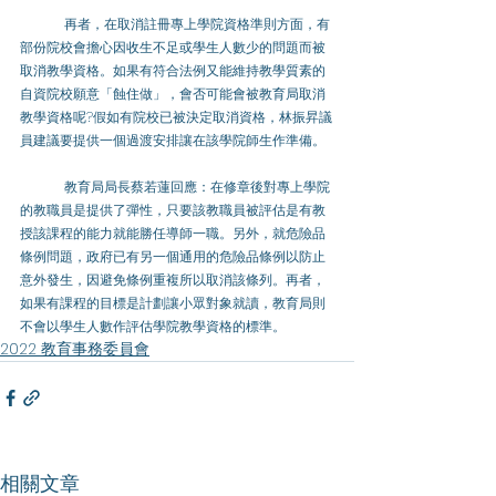
	再者，在取消註冊專上學院資格準則方面，有
部份院校會擔心因收生不足或學生人數少的問題而被
取消教學資格。如果有符合法例又能維持教學質素的
自資院校願意「蝕住做」，會否可能會被教育局取消
教學資格呢?假如有院校已被決定取消資格，林振昇議
員建議要提供一個過渡安排讓在該學院師生作準備。
	教育局局長蔡若蓮回應：在修章後對專上學院
的教職員是提供了彈性，只要該教職員被評估是有教
授該課程的能力就能勝任導師一職。另外，就危險品
條例問題，政府已有另一個通用的危險品條例以防止
意外發生，因避免條例重複所以取消該條列。再者，
如果有課程的目標是計劃讓小眾對象就讀，教育局則
不會以學生人數作評估學院教學資格的標準。
2022 教育事務委員會
相關文章