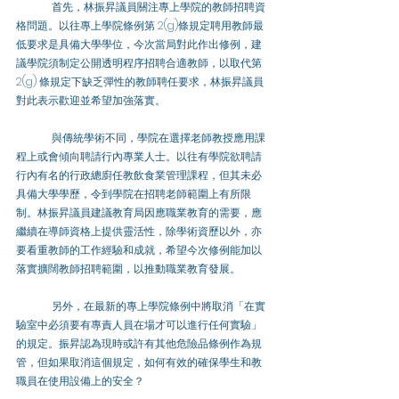
	首先，林振昇議員關注專上學院的教師招聘資
格問題。以往專上學院條例第 2(g)條規定聘用教師最
低要求是具備大學學位，今次當局對此作出修例，建
議學院須制定公開透明程序招聘合適教師，以取代第 
2(g) 條規定下缺乏彈性的教師聘任要求，林振昇議員
對此表示歡迎並希望加強落實。
	與傳統學術不同，學院在選擇老師教授應用課
程上或會傾向聘請行內專業人士。以往有學院欲聘請
行內有名的行政總廚任教飲食業管理課程，但其未必
具備大學學歷，令到學院在招聘老師範圍上有所限
制。林振昇議員建議教育局因應職業教育的需要，應
繼續在導師資格上提供靈活性，除學術資歷以外，亦
要看重教師的工作經驗和成就，希望今次修例能加以
落實擴闊教師招聘範圍，以推動職業教育發展。
	另外，在最新的專上學院條例中將取消「在實
驗室中必須要有專責人員在場才可以進行任何實驗」
的規定。振昇認為現時或許有其他危險品條例作為規
管，但如果取消這個規定，如何有效的確保學生和教
職員在使用設備上的安全？