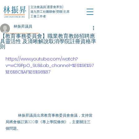
立法會議員(選委會界別)
港九勞工社團聯會(勞聯)主席
工會工作者
林振昇議員
【教育事務委員會】職業教育教師招聘應
具靈活性 及清晰解說取消學院註冊資格準
則
https://www.youtube.com/watch?
v=wC19PpO_9L8&ab_channel=%E6%9E%97
%E6%8C%AF%E6%98%87
	林振昇議員出席教育事務委員會會議，支持當
局將會修訂第320章《專上學院條例》，主要關注三
個問題。