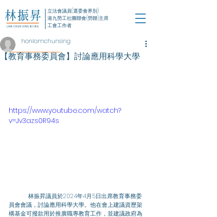
立法會議員(選委會界別)
港九勞工社團聯會(勞聯)主席
工會工作者
honlamchunsing
【教育事務委員會】討論應用科學大學
https://www.youtube.com/watch?
v=Jv3azs0R94s
	林振昇議員於2024年4月5日出席教育事務委
員會會議，討論應用科學大學。他在會上建議資歷架
構基金可撥款用於推廣職專教育工作，並建議政府為