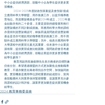
中小企提供經濟誘因，鼓勵中小企為學生提供更多實
習機會。 
	2024-2025年度財政預算案提及會預留1億成
立應用科學大學聯盟，用作推廣工作，以提升職專教
育地位。而資曆架構基金早於2014年成立，2022年基
金結餘亦有約二十多億，主要是資助持續發展和推行
資歷架構的不同計劃或措施。而應用科學大學的課程
亦需得到資歷架構認可，林振昇議員問政府資歷架構
基金是否亦可撥款用於職專教育的推廣工作，而不用
額外成立應用科學大學聯盟；另外，他表示應用科學
大學課程中的實習元素尤其重要，但本港中小企業資
源有限，提供實習或會比較困難，我問政府會否考慮
為中小企提供經濟誘因，鼓勵企業提供更多實習機會
給學生參與？ 
	教育局副局長施俊輝先生表示兩者的目標對象
仍有分別，希望透過聯盟的方式更加聚焦去推動職專
教育，不過亦樂意在兩者尋找合作空間，加強協同效
應。實習機會是應用學位課程重要的組成部分，當局
會鼓勵應科大與業界保持緊密聯繫，並讓業界充分參
與課程的設計和評核，讓業界更加樂意提供實習機會
給學生。
2024 教育事務委員會