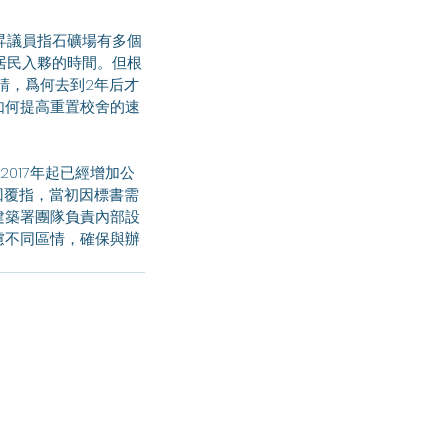
合居民入夥的時間。但根
申請，爲何去到2年后才
如何提高重置校舍的速
回覆指，當初因標書需
建築署團隊負責內部設
慮不同區情，確保與辦