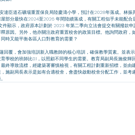
屋部分最快在2024至2026 年間陸續落成，有關工程似乎未能配
會文件顯示，政府原本計劃於 2023 年第二季向立法會提交有關撥款
解釋原因。另外，他亦關注政府重置校舍的政策目標。他詢問政府，
，同時又能平衡各區人口對教育的需要？
育學校的班師比0.1，以照顧不同學生的需要。教育局副局長施俊輝
，最終導致流標，經建築署審慎檢視，有關工程計劃重新招標，並由
策，施副局長表示是如有合適校舍，會盡快啟動校舍分配工作，並考
通。