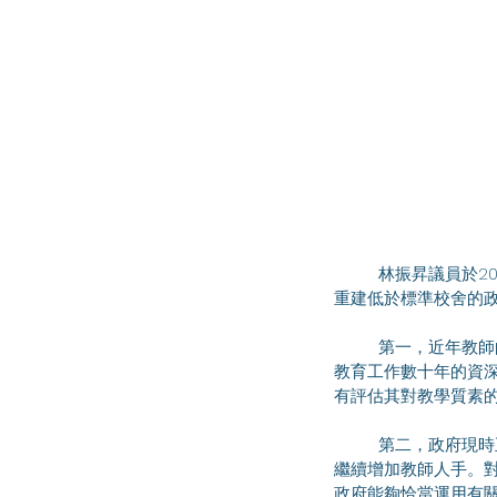
	林振昇議員於2025年5月2日出席教育事務委員會會議，討論公營學校教師及行政人手的優化和增能，以及
重建低於標準校舍的
	第一，近年教師的流失率雖然持續下降，但是根據立法會的文件顯示，在離職的教師當中，不少是已從事
教育工作數十年的資
有評估其對教學質素
	第二，政府現時正面臨財赤問題，而教育是三大開支範疇之一，適齡兒童人數持續下降，但政府卻表示會
繼續增加教師人手。
政府能夠恰當運用有