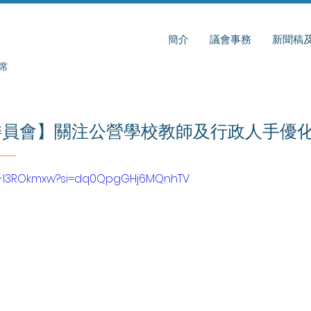
簡介
議會事務
新聞稿
席
委員會】關注公營學校教師及行政人手優
/Gj-l3ROkmxw?si=dq0QpgGHj6MQnhTV