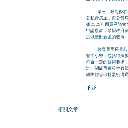
	第三，政府擬在安達臣道石礦場重置保良局陸慶濤小學，預計在2028年落成。林振昇議員指石礦場有多個
公私營房屋，而公營房
據2022年西貢區議
申請撥款，希望政府
度以應對新區的發展
	教育局局長蔡若蓮回覆，會加強培訓新入職教師的核心培訓，確保教學質素。並表示2017年起已經增加公
營中小學，包括特殊教
符合一定的技術要求
計。關於重置校舍政
學團體等保持緊密溝
相關文章