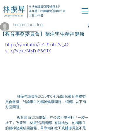
立法會議員(選委會界別)
港九勞工社團聯會(勞聯)主席
工會工作者
honlamchunsing
【教育事務委員會】關注學生精神健康
https://youtu.be/aKeEmLePz_A?
si=q7VbKoBKyPuB6GTK
	林振昇議員於2025年6月6日出席教育事務委
員會會議，討論學生的精神健康問題，並關注以下兩
方面問題。
	教育局由 2018開始，在公營小學推行「一校一
社工」政策等，林振昇議員關注有關成效。他指學生
的精神健康成因複雜，單靠增加社工或輔導員並不足