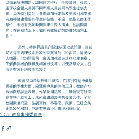
以徹底解決問題，認同局方推行「全校參與」模式，
讓學校全體人員與不同專業人員共同為學生提供支
援。局方特別提到，會繼續加強老師及早識別和支援
有精神健康需要的學生的技能，不過，他指老師工作
繁忙，未必有充足時間與學生深入溝通。他詢問當
局，在這種情況下，如何有效協助教師做好識別工
作？
	另外，林振昇議員亦關注校園欺凌問題，目前
局方每年處理校園欺凌的個案達到400多宗，情況令
人擔憂。他詢問當局，會否加強跟進這些欺凌個案，
了解參與者的動機及精神狀況等，以便及早介入，從
而更有效杜絕校園欺凌？
	教育局局長蔡若蓮回覆指，在識別有精神健康
需要的學生方面，除運用專業的評估工具，教師亦可
透過觀察課堂表現、作業及周記等，主動發現可疑個
案並轉介給社工，未來會繼續加強跨專業合作。至於
校園欺凌問題，強調實施「零容忍」政策，已建立防
止欺凌的機制，並設有專責小組處理相關個案。
2025 教育事務委員會