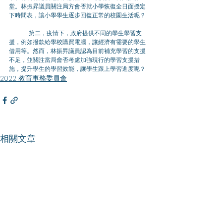
堂。林振昇議員關注局方會否就小學恢復全日面授定
下時間表，讓小學學生逐步回復正常的校園生活呢？
	第二，疫情下，政府提供不同的學生學習支
援，例如撥款給學校購買電腦，讓經濟有需要的學生
借用等。然而，林振昇議員認為目前補充學習的支援
不足，並關注當局會否考慮加強現行的學習支援措
施，提升學生的學習效能，讓學生跟上學習進度呢？
2022 教育事務委員會
相關文章