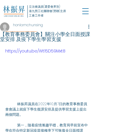
立法會議員(選委會界別)
港九勞工社團聯會(勞聯)主席
工會工作者
honlamchunsing
【教育事務委員會】關注小學全日面授課
堂安排 及疫下學生學習支援
https://youtu.be/Wt15D59Mxt8
	林振昇議員在2022年10月7日的教育事務委員
會會議上就疫下學生復課安排及提供學習支援上提出
兩個問題。
	第一，隨着疫情漸趨平穩，教育局早前宣布中
學在符合特定新冠疫苗接種率下可恢復全日面授課