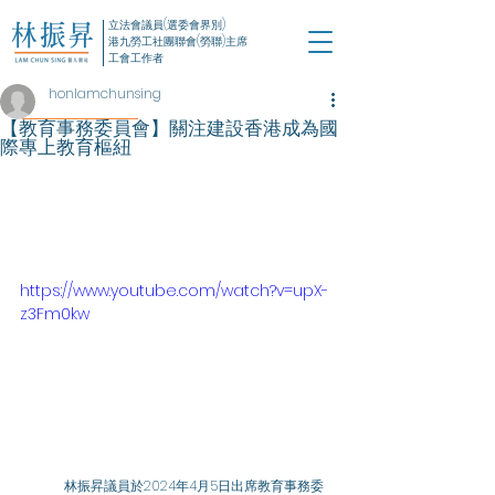
立法會議員(選委會界別)
港九勞工社團聯會(勞聯)主席
工會工作者
honlamchunsing
【教育事務委員會】關注建設香港成為國
際專上教育樞紐
https://www.youtube.com/watch?v=upX-
z3Fm0kw
	林振昇議員於2024年4月5日出席教育事務委