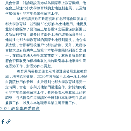
員會會議，討論建設香港成為國際專上教育樞紐。他
在會上關注北都大學教育城的土地規劃進展，以及如
何加強吸引非本地畢業生留港工作。 
	林振昇議員歡迎政府提出在北部都會區發展北
都大學教育城，並預留60公頃作為土地應用。他提及
北部都會區除了要預留土地發展河套區港深創新園以
及新田科技城，還要預留部分土地作環境保育事項，
他關注北都大學教育城的實際土地規劃情況，擔心進
展太慢，會影響院校落戶北都的計劃。另外，政府亦
會擴大政府資助專上院校非本地學生限額到百分之四
十，在保障本地大學生就業前提下，林振昇議員問政
府會否採取更加積極進取的措施吸引非本地畢業生留
在香港工作，對香港作出貢獻。 
	教育局局長蔡若蓮表示希望透過發展北都教育
城，增強協同效應。2026年將預留洪水橋一塊土地給
自資院校用作發展，由於規劃北都大學教育城需要一
定時間，會進一步與其他部門溝通合作。對於如何吸
引非本地畢業生留港工作，蔡局長表示在政策上已有
調整，包括暫免在港就讀的全日制非本地研究生參與
兼職工作，以及非本地職專畢業生可留港工作。
2024 教育事務委員會