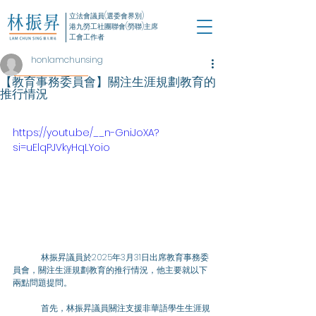
立法會議員(選委會界別)
港九勞工社團聯會(勞聯)主席
工會工作者
honlamchunsing
【教育事務委員會】關注生涯規劃教育的
推行情況
https://youtu.be/__n-GniJoXA?
si=uElqPJVkyHqLYoio
	林振昇議員於2025年3月31日出席教育事務委
員會，關注生涯規劃教育的推行情況，他主要就以下
兩點問題提問。
	首先，林振昇議員關注支援非華語學生生涯規