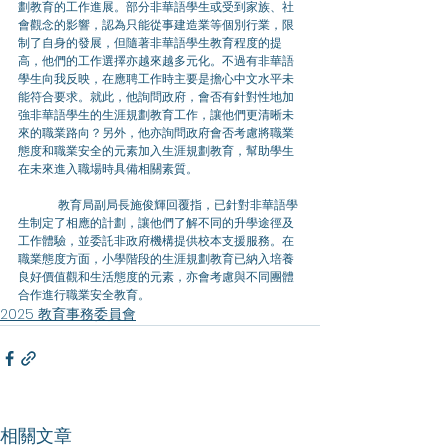
劃教育的工作進展。部分非華語學生或受到家族、社
會觀念的影響，認為只能從事建造業等個別行業，限
制了自身的發展，但隨著非華語學生教育程度的提
高，他們的工作選擇亦越來越多元化。不過有非華語
學生向我反映，在應聘工作時主要是擔心中文水平未
能符合要求。就此，他詢問政府，會否有針對性地加
強非華語學生的生涯規劃教育工作，讓他們更清晰未
來的職業路向？另外，他亦詢問政府會否考慮將職業
態度和職業安全的元素加入生涯規劃教育，幫助學生
在未來進入職場時具備相關素質。
	教育局副局長施俊輝回覆指，已針對非華語學
生制定了相應的計劃，讓他們了解不同的升學途徑及
工作體驗，並委託非政府機構提供校本支援服務。在
職業態度方面，小學階段的生涯規劃教育已納入培養
良好價值觀和生活態度的元素，亦會考慮與不同團體
合作進行職業安全教育。
2025 教育事務委員會
相關文章