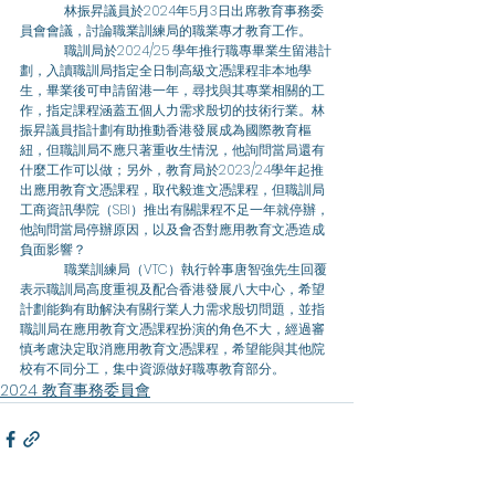
	林振昇議員於2024年5月3日出席教育事務委
員會會議，討論職業訓練局的職業專才教育工作。 
	職訓局於2024/25 學年推行職專畢業生留港計
劃，入讀職訓局指定全日制高級文憑課程非本地學
生，畢業後可申請留港一年，尋找與其專業相關的工
作，指定課程涵蓋五個人力需求殷切的技術行業。林
振昇議員指計劃有助推動香港發展成為國際教育樞
紐，但職訓局不應只著重收生情況，他詢問當局還有
什麼工作可以做；另外，教育局於2023/24學年起推
出應用教育文憑課程，取代毅進文憑課程，但職訓局
工商資訊學院（SBI）推出有關課程不足一年就停辦，
他詢問當局停辦原因，以及會否對應用教育文憑造成
負面影響？ 
	職業訓練局（VTC）執行幹事唐智強先生回覆
表示職訓局高度重視及配合香港發展八大中心，希望
計劃能夠有助解決有關行業人力需求殷切問題，並指
職訓局在應用教育文憑課程扮演的角色不大，經過審
慎考慮決定取消應用教育文憑課程，希望能與其他院
校有不同分工，集中資源做好職專教育部分。
2024 教育事務委員會