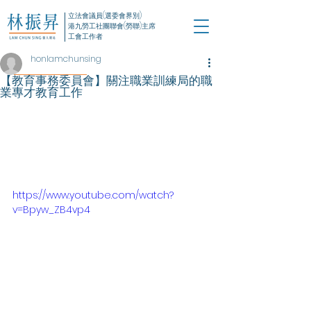
立法會議員(選委會界別)
港九勞工社團聯會(勞聯)主席
工會工作者
honlamchunsing
【教育事務委員會】關注職業訓練局的職
業專才教育工作
https://www.youtube.com/watch?
v=Bpyw_ZB4vp4