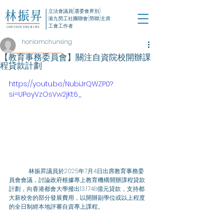
立法會議員(選委會界別)
港九勞工社團聯會(勞聯)主席
工會工作者
honlamchunsing
【教育事務委員會】關注自資院校開辦課
程貸款計劃
https://youtu.be/NubiJrQWZP0?
si=UPeyVzOsVw2jKt6_
	林振昇議員於2025年7月4日出席教育事務委
員會會議，討論政府根據專上教育機構開辦課程貸款
計劃，向香港都會大學撥出13.1748億元貸款，支持都
大新校舍的部分發展費用，以開辦副學位或以上程度
的全日制經本地評審自資專上課程。