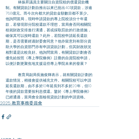
	林振昇議員主要關注自資院校的償還貸款機
制。有關貸款計劃自推出以來已批出40項貸款，涉逾
76.8億元。而今次向都大的貸款金額數目都不算少。
他詢問當局，現時申請貸款的專上院校須分十年還
款，若發現部分院校還款不理想，當局會否同相關院
校就財政安排進行溝通，甚或採取罰款的行政措施，
確保其可以按時還款？此外，若院校申請延長還款
期，是否需要經過財委會同意？他亦留意到有部分資
助大學的自資部門亦有申請貸款計劃，但其財政狀況
相對還是比較良好。他詢問當局，有關貸款計劃會否
優先給按照《專上學院條例》註冊的自資院校申請，
以便計劃更聚焦地支援這些專上學院未來的發展？
	教育局副局長施俊輝表示，就有關貸款計劃的
還款情況，稍後會提供補充文件。相關院校可以申請
延長還款期，由不多於10年延長到不多於20年，但10
年後的貸款需要按利息償還。鑒於《專上學院條例》
已經通過，當局會全面檢視貸款計劃的申請資格。
2025 教育事務委員會