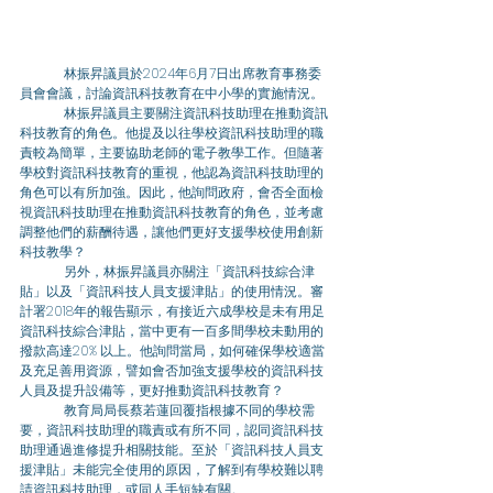
	林振昇議員於2024年6月7日出席教育事務委
員會會議，討論資訊科技教育在中小學的實施情況。 
	林振昇議員主要關注資訊科技助理在推動資訊
科技教育的角色。他提及以往學校資訊科技助理的職
責較為簡單，主要協助老師的電子教學工作。但隨著
學校對資訊科技教育的重視，他認為資訊科技助理的
角色可以有所加強。因此，他詢問政府，會否全面檢
視資訊科技助理在推動資訊科技教育的角色，並考慮
調整他們的薪酬待遇，讓他們更好支援學校使用創新
科技教學？ 
	另外，林振昇議員亦關注「資訊科技綜合津
貼」以及「資訊科技人員支援津貼」的使用情況。審
計署2018年的報告顯示，有接近六成學校是未有用足
資訊科技綜合津貼，當中更有一百多間學校未動用的
撥款高達20% 以上。他詢問當局，如何確保學校適當
及充足善用資源，譬如會否加強支援學校的資訊科技
人員及提升設備等，更好推動資訊科技教育？ 
	教育局局長蔡若蓮回覆指根據不同的學校需
要，資訊科技助理的職責或有所不同，認同資訊科技
助理通過進修提升相關技能。至於「資訊科技人員支
援津貼」未能完全使用的原因，了解到有學校難以聘
請資訊科技助理，或同人手短缺有關。