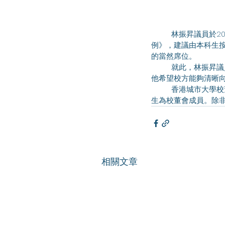
	林振昇議員於2024年12月6日出席教育事務委員會會議，關注香港城市大學將修訂《香港城市大學條
例》，建議由本科生
的當然席位。 
	就此，林振昇議員詢問校董會主席，校董會是否有權力不委任已選出的學生代表？若校方有最終委任權，
他希望校方能夠清晰向
	香港城市大學校董會主席黃嘉純先生回覆指校董會有最終的委任權，一般情況下，會委任經選舉產生的學
生為校董會成員。除
相關文章