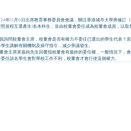
按照規程互選產生1名本科生，並由校董會委任成為校董會成員，以取
學生講解有關機制及操守指引，減少爭議發生。 
非委任該名學生會對學校工作不利，校董會才會行使這個權力。