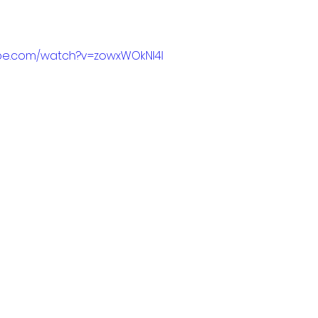
ube.com/watch?v=zowxWOkNI4I