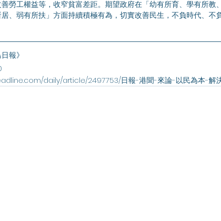
改善勞工權益等，收窄貧富差距。期望政府在「幼有所育、學有所教
所居、弱有所扶」方面持續積極有為，切實改善民生，不負時代、不
島日報》
0
.stheadline.com/daily/article/2497753/日報-港聞-來論-以民為