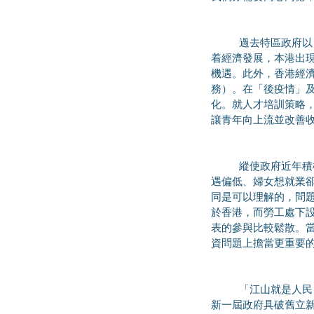
	過去特區政府以「大市場、小政府」和「積極不干預」的理念，去處理經濟、社會及民生問題。然而，隨
着經濟發展，本港出
機遇。此外，香港經
務）。在「後疫情」
化。就人才培訓策略
讓青年向上流並改善
	縱使政府近年積極改善勞工權益，但基層工友仍然面對不少困難──最低工資落後通脹、外判非技術工人待
遇偏低、婦女想就業
同是可以理解的，問
於香港，而勞工處下
表的參與比較鬆散。
資問題上擔當更重要
	「江山就是人民，人民就是江山」，特區政府須秉持總書記所提到的「以人民為中心」發展思想。我樂見
新一屆政府具破舊立