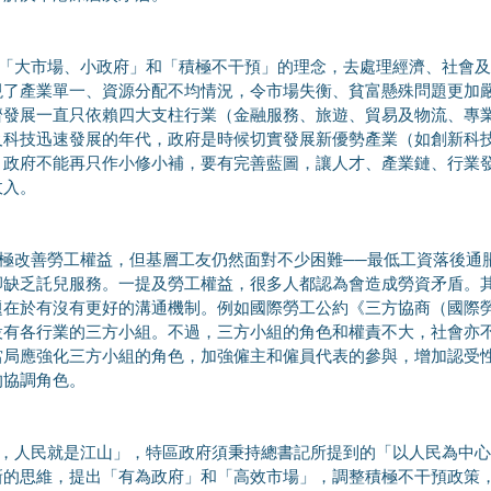
現了產業單一、資源分配不均情況，令市場失衡、貧富懸殊問題更加
濟發展一直只依賴四大支柱行業（金融服務、旅遊、貿易及物流、專
及科技迅速發展的年代，政府是時候切實發展新優勢產業（如創新科
，政府不能再只作小修小補，要有完善藍圖，讓人才、產業鏈、行業
收入。
卻缺乏託兒服務。一提及勞工權益，很多人都認為會造成勞資矛盾。
題在於有沒有更好的溝通機制。例如國際勞工公約《三方協商（國際
設有各行業的三方小組。不過，三方小組的角色和權責不大，社會亦
當局應強化三方小組的角色，加強僱主和僱員代表的參與，增加認受
的協調角色。
新的思維，提出「有為政府」和「高效市場」，調整積極不干預政策