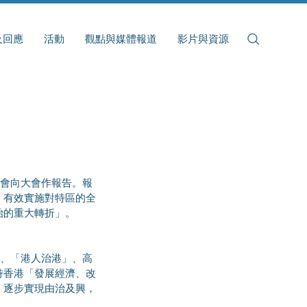
及回應
活動
觀點與媒體報道
影片與資源
》有效實施對特區的全
治的重大轉折」。
持香港「發展經濟、改
，逐步實現由治及興，