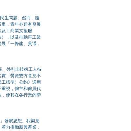
嚴重，青年亦難有發展
業及工商業支援服
技），以及推動再工業
發展「一條龍」貫通，
其實，勞資雙方意見不
勞工標準）公約》適用
不重視，僱主和僱員代
性，使其在各行業的勞
，着力推動新興產業，