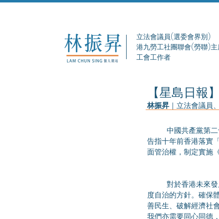
立法會議員(選委會界別)
港九勞工社團聯會(勞聯)主
工會工作者
【星島日報】
林振昇
	中國共產黨第二十次全國代表大會於上月召開，習近平總書記代表第十九屆中央委員會向大會作報告。報
告指十年前香港落實
面管治權，制定實施
	對於香港未來發展，總書記在報告中強調，須全面準確、堅定不移貫徹「一國兩制」、「港人治港」、高
度自治的方針。確保
善民生、破解經濟社
我們亦需要同心同德