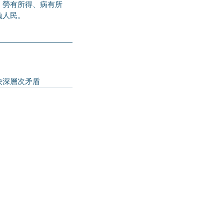
、勞有所得、病有所
負人民。
本-解決深層次矛盾