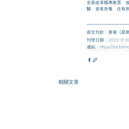
全面改革職專教育、
醫、老有所養、住有
原文刊於：香港《星
刊登日期：2022-11-2
連結：
https://std
相關文章