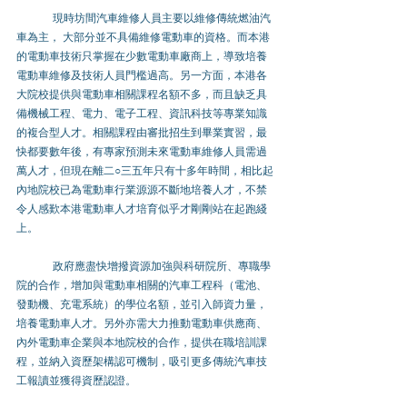
現時坊間汽車維修人員主要以維修傳統燃油汽
車為主， 大部分並不具備維修電動車的資格。而本港
的電動車技術只掌握在少數電動車廠商上，導致培養
電動車維修及技術人員門檻過高。另一方面，本港各
大院校提供與電動車相關課程名額不多，而且缺乏具
備機械工程、電力、電子工程、資訊科技等專業知識
的複合型人才。相關課程由審批招生到畢業實習，最
快都要數年後，有專家預測未來電動車維修人員需過
萬人才，但現在離二○三五年只有十多年時間，相比起
內地院校已為電動車行業源源不斷地培養人才，不禁
令人感歎本港電動車人才培育似乎才剛剛站在起跑綫
上。
政府應盡快增撥資源加強與科研院所、專職學
院的合作，增加與電動車相關的汽車工程科（電池、
發動機、充電系統）的學位名額，並引入師資力量，
培養電動車人才。另外亦需大力推動電動車供應商、
內外電動車企業與本地院校的合作，提供在職培訓課
程，並納入資歷架構認可機制，吸引更多傳統汽車技
工報讀並獲得資歷認證。 