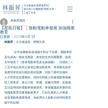
立法會議員(選委會界別)
港九勞工社團聯會(勞聯)主席
工會工作者
林振昇議員
【星島日報】｜推動電動車發展 加強職業
教育
已更新：
2023年6月7日
林振昇
｜立法會議員、勞聯主席 
近年各國都為達成碳中和定下目標，電動車普
及化成為一個攻克難題，政策的支持至關重要。政府
去年發表了《香港電動車普及化路綫圖》，目標於二○
三五年或以前停止新登記燃油私家車。筆者樂見政府
為實現零排放勾勒的美好藍圖，但除了硬件設備外，
人才培育也是重要的。現時坊間甚少具備電動車維修
技工和車房，車主只能「幫襯」原廠代理商，未能滿
足日益增加的電動車維修需求。筆者建議政府盡快加
強職業教育培養電動車專才，打好扎實的人才根基，
促進電動車產業發展，為經濟注入新動力的同時實現
碳中和目標。 