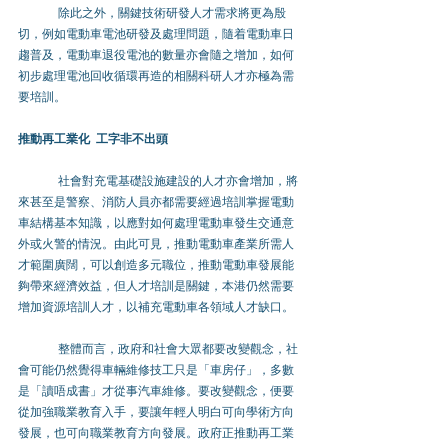
除此之外，關鍵技術研發人才需求將更為殷
切，例如電動車電池研發及處理問題，隨着電動車日
趨普及，電動車退役電池的數量亦會隨之增加，如何
初步處理電池回收循環再造的相關科研人才亦極為需
要培訓。 
推動再工業化 工字非不出頭 
社會對充電基礎設施建設的人才亦會增加，將
來甚至是警察、消防人員亦都需要經過培訓掌握電動
車結構基本知識，以應對如何處理電動車發生交通意
外或火警的情況。由此可見，推動電動車產業所需人
才範圍廣闊，可以創造多元職位，推動電動車發展能
夠帶來經濟效益，但人才培訓是關鍵，本港仍然需要
增加資源培訓人才，以補充電動車各領域人才缺口。 
整體而言，政府和社會大眾都要改變觀念，社
會可能仍然覺得車輛維修技工只是「車房仔」，多數
是「讀唔成書」才從事汽車維修。要改變觀念，便要
從加強職業教育入手，要讓年輕人明白可向學術方向
發展，也可向職業教育方向發展。政府正推動再工業