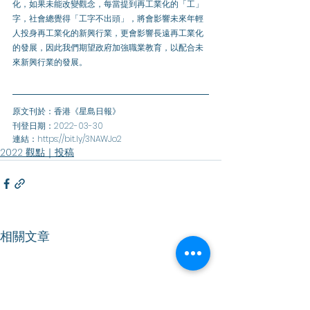
化，如果未能改變觀念，每當提到再工業化的「工」
字，社會總覺得「工字不出頭」，將會影響未來年輕
人投身再工業化的新興行業，更會影響長遠再工業化
的發展，因此我們期望政府加強職業教育，以配合未
來新興行業的發展。
原文刊於：香港《星島日報》
刊登日期：2022-03-30
連結：
https://bit.ly/3NAWJo2
2022 觀點｜投稿
相關文章