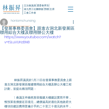
立法會議員(選委會界別)
港九勞工社團聯會(勞聯)主席
工會工作者
honlamchunsing
【發展事務委員會】跟進古洞北新發展區
聯用綜合大樓及聯用辦公大樓
https://www.youtube.com/watch?
v=tSLuVUHzBN8
	林振昇議員於5月26日在發展事務委員會上跟
進古洞北新發展區擬建聯用綜合大樓及辦公大樓工程
計劃，並提出兩項問題：
	1. 會議文件雖然形容擬建大樓建設實而不華，
惟預算造價接近百億元，總價遠高於過往其他政府大
樓項目建設費用普遍介乎約二十至三十億元的水平，