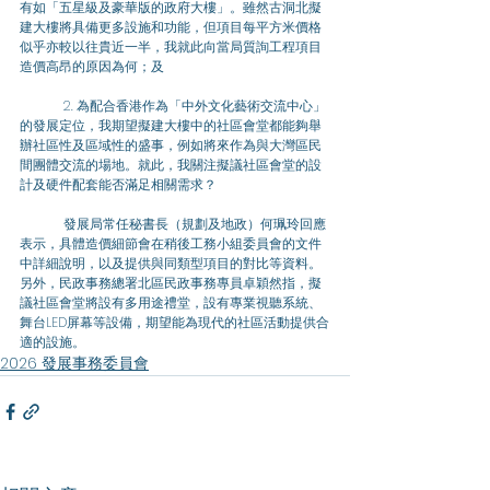
有如「五星級及豪華版的政府大樓」。雖然古洞北擬
建大樓將具備更多設施和功能，但項目每平方米價格
似乎亦較以往貴近一半，我就此向當局質詢工程項目
造價高昂的原因為何；及
	2. 為配合香港作為「中外文化藝術交流中心」
的發展定位，我期望擬建大樓中的社區會堂都能夠舉
辦社區性及區域性的盛事，例如將來作為與大灣區民
間團體交流的場地。就此，我關注擬議社區會堂的設
計及硬件配套能否滿足相關需求？
	發展局常任秘書長（規劃及地政）何珮玲回應
表示，具體造價細節會在稍後工務小組委員會的文件
中詳細說明，以及提供與同類型項目的對比等資料。
另外，民政事務總署北區民政事務專員卓穎然指，擬
議社區會堂將設有多用途禮堂，設有專業視聽系統、
舞台LED屏幕等設備，期望能為現代的社區活動提供合
適的設施。
2026 發展事務委員會