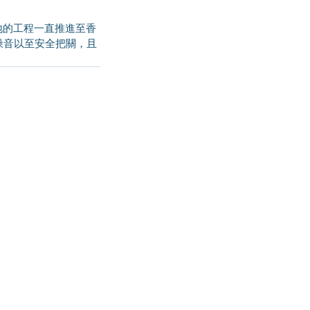
噪音以至安全把關，且