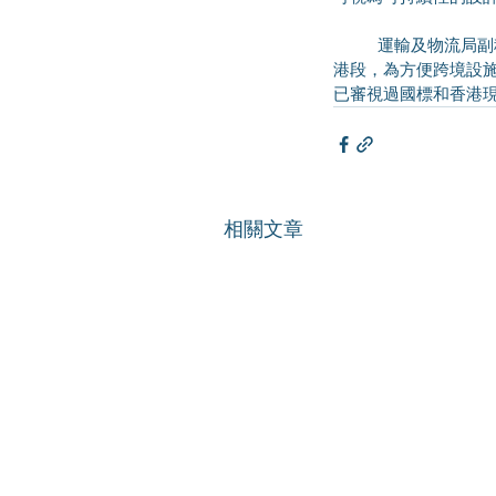
	運輸及物流局副秘書長1李力綱則表示，跨境鐵路有一些工程可能是由深圳方或者內地的工程一直推進至香
港段，為方便跨境設
已審視過國標和香港
相關文章