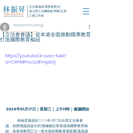
立法會議員(選委會界別)
港九勞工社團聯會(勞聯)主席
工會工作者
honlamchunsing
【立法會會議】促本港全面推動職專教育
打造國際教育樞紐
https://youtu.be/4-sveo-fukA?
si=CWYMPmcQdFmjebYj
2024年01月17日｜星期三｜上午11時｜會議開始
	林振昇議員於2024年1月17日出席立法會會
議，就鄧飛議員提出的"積極建設香港成為國際教育樞
紐，為香港教育訂立一套全面的戰略發展藍圖"議員議