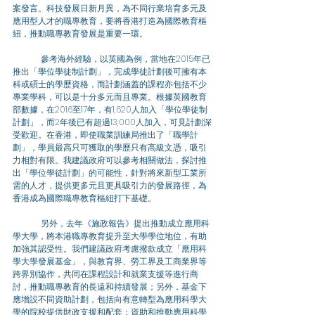
案發言。科技發展日新月異，為不同行業培育多元及
應用型人才的職專教育，要將香港打造為國際教育樞
紐，推動職專教育發展是重要一環。
	參考海外經驗，以英國為例，當地在2015年已
推出「學位學徒制計劃」，完成學徒計劃後可擁有本
科或碩士的學歷資格，而計劃涵蓋的課程亦包括不少
專業學科，可以是十分多元而且專業。根據英國教育
部數據，在2016至17年，有1,620人加入「學位學徒制
計劃」，而2年後已有超過13,000人加入，可見計劃深
受歡迎。在香港，即使職業訓練局推出了「職學計
劃」，學員最高只可獲取的學歷只有高級文憑，吸引
力相對有限。我建議政府可以參考相關做法，探討推
出「學位學徒計劃」的可能性，針對將來新型工業所
需的人才，提供更多元且更具吸引力的發展路徑，為
香港成為國際職專教育樞紐打下基礎。
	另外，去年《施政報告》提出推動成立應用科
學大學，將本港職專教育提升至大學學位地位，有助
加強其認受性。我們建議政府考慮撥款成立「應用科
學大學發展基金」，與教育界、勞工界及工商業界等
跨界別協作，共同在課程設計和就業支援等進行商
討，推動職專教育的長遠和持續發展；另外，基金下
應增設不同資助計劃，包括向有意轉型為應用科學大
學的院校提供財政支援和配套；資助和推動應用科學