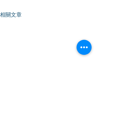
相關文章
【立法會會議】支持降低
【立法會會議】
烈酒稅
法援申請人的財
額
2024年12月12日｜星期四｜上
2024年12月11日
午09時｜會議開始 林振昇議
午11時｜會議開始 林振昇議員