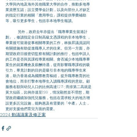
大學與內地及海外其他職業大學的合作，推動多地專
業資歷互認；設立獎學金計劃，以及向部分人才缺乏
的指定行業的相關「應用學位」課程提供學費補助
等，吸引更多學生，包括非本地學生報讀。
	另外，政府去年亦提出「職專畢業生留港計
劃」，修讀指定全日制高級文憑課程的非本地學生 ，
畢業後可留港從事相關專業的工作，林振昇議員認同
有關措施有助促進職專人才的往來。但另一方面，亦
期望政府日後密切監察有關計劃的推行，包括申請人
的工作是否與其課程專業相關、會否減少本地職專畢
業生的就業機會及薪酬待遇，從而影響職專課程的吸
引力，畢竟計劃的目的是吸引非本地的職專學生來
港，助力香港成為國際教育樞紐，提升職專教育的社
會地位，而非打擊本地學生入讀職專課程的意欲。顧
服務名額與幼兒人口的比例高達1:271 ; 而排第二高就是
黃大仙區，比例亦達至1:99 ，情況顯然並不理想，期
望政府繼續加強托兒服務，包括在需求較大的地方增
設更多託兒設施，能夠惠及有需要的「中產」人士，
更好支援他們育兒方面的需要。
2024 動議議案及修正案