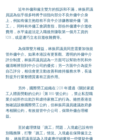
	近年外傭和僱主雙方的投訴和不滿，林振昇議
員認為似乎很多時將予頭指向部分不良外傭中介身
上，例如有僱主抱怨有不良中介涉嫌教唆外傭「跳
工」。同時有外傭工會調查指，部份外傭遭中介濫收
費用，水平遠超法定入職後所賺取第一個月工資的 
10%，或是遭巧立名目濫收雜費等。
	為保障雙方權益，林振昇議員同意需要加強規
管外傭中介。如果本港設有更客觀、透明的外傭中介
評分制度，林振昇議員認為一方面可以幫助市民和外
傭清晰辨別到中介公司的優劣；另一方面中介為提升
自己評分，相信會更主動改善和維持服務水準，長遠
對提升行業整體質素有正面作用。
	另外，國際勞工組織在 2011 年通過《關於家庭
工人體面勞動的公約》(第 189 號公約），禁止私型職
業介紹所作出欺詐和虐待家務工的行為。雖然香港並
無確認該條國際勞工公約，但林振昇議員建議政府參
考相關公約，有效規管中介公司，保障外傭合理權
益。
	至於處理懷疑「跳工」問題，入境處已設有特
別職務隊，打擊「跳工」情況。入境處在保障僱主之
餘， 林振昇議員認為入境處應仔細審視一些懷疑外傭