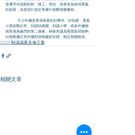
曾遭苛待或剝削的「跳工」情況，或者其他值得恩恤
的原因，並按現行規定考慮行使酌情權審批。
	不少外傭是香港家庭的好夥伴、好拍檔，看着
小朋友剛出世、到讀幼稚園、到讀小學，很多外傭都
視香港為她們的第二個家。林振昇議員期望政府能夠
以推動傭主與外傭和諧相處的目標，制定相關政策。
2023 動議議案及修正案
相關文章