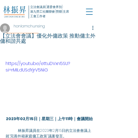
立法會議員(選委會界別)
港九勞工社團聯會(勞聯)主席
工會工作者
honlamchunsing
【立法會會議】優化外傭政策 推動傭主外
傭和諧共處
https://youtu.be/ettuDVxn5SU?
si=rMILdUSdYjrV5NiG
2023年02月15日｜星期三｜上午11時｜會議開始
	林振昇議員在2023年2月15日的立法會會議上
就“完善外籍家庭傭工政策”議案發言。