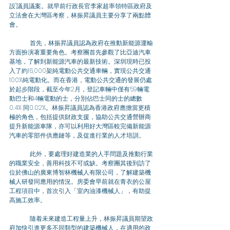
設"議員議案。就早前行政長官李家超率領特區政府及
立法會在大灣區考察，林振昇議員主要分享了兩點體
會。
	首先，林振昇議員認為政府在推動新能源運輸
方面扮演著重要角色。考察團首先參觀了比亞迪汽車
基地，了解到新能源汽車的最新技術。深圳現時已投
入了約16,000架純電動公共交通車輛，實現公共交通
100%純電動化。而在香港，電動公共交通的發展仍處
於起步階段，截至今年2月，登記車輛中僅有59輛電
動巴士和4輛電動的士，分別佔巴士同的士的總數
0.4% 同0.02%。林振昇議員認為香港政府應擔當更積
極的角色，包括提供財政支援，協助公共交通營辦商
提升新能源車隊，亦可以利用好大灣區較完備新能源
汽車的零部件供應鏈等，及促進行業的人才培訓。
	此外，要處理好建造業的人手問題及推動行業
的職業安全，善用科技不可或缺。考察團其後到訪了
位於佛山的廣東博智林機械人有限公司，了解建築機
械人研發同應用的情況。房委會早前就在青衣的公屋
工程項目中，首次引入「室內油漆機械人」，有助提
高施工效率。
	隨着未來建造工程量上升，林振昇議員期望政
府加快引進更多不同類型的建築機械人，在適用的政