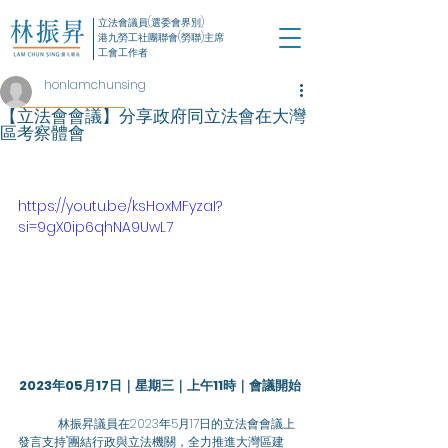
立法會議員(選委會界別)
港九勞工社團聯會(勞聯)主席
工會工作者
honlamchunsing
【立法會會議】分享政府同立法會在大灣
區考察體會
https://youtu.be/ksHoxMFyzaI?
si=9gX0ip6qhNA9UwL7
2023年05月17日｜星期三｜上午11時｜會議開始
	林振昇議員在2023年5月17日的立法會會議上
發言支持"團結行政與立法機關，全力推進大灣區建