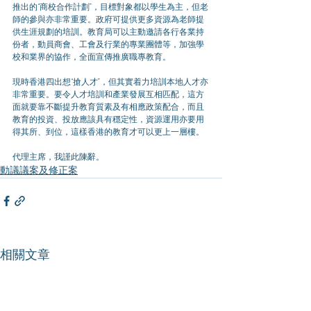
推出的“商校合作計劃”，目標對象都以學生為主，但老
師的參與亦非常重要。政府可提供更多資源為老師提
供生涯規劃的培訓。教育局可以主動邀請各行各業持
份者，動員商會、工會及行業的專業團體等，加強學
校和業界的協作，全面宣傳推廣職專教育。
現時香港四出想“搶人才”，但其實着力培訓本地人才亦
非常重要。要令人才培訓和產業發展互相匹配，這方
面就要靠不斷提升教育質素及有相應政策配合，而且
教育的投資、投放應該具有穩定性，資源運用亦要用
得其所、到位，這樣香港的教育才可以更上一層樓。
代理主席，我謹此陳辭。
動議議案及修正案
相關文章