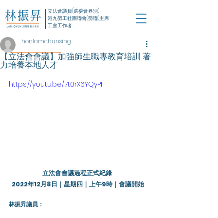
立法會議員(選委會界別)
港九勞工社團聯會(勞聯)主席
工會工作者
honlamchunsing
【立法會會議】加強師生職專教育培訓 著
力培養本地人才
https://youtu.be/7t0rX6YQyPI
立法會會議過程正式紀錄 
2022年12月8日｜星期四｜上午9時｜會議開始
林振昇議員
：