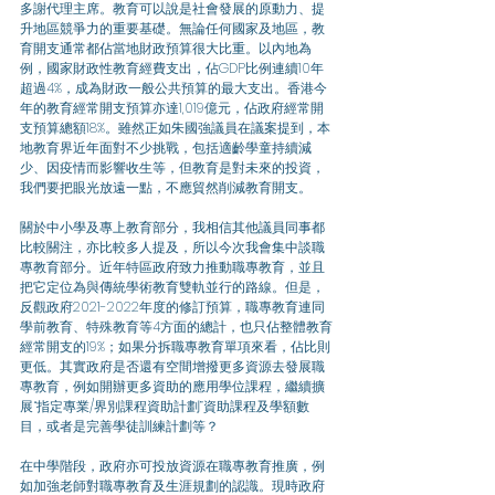
多謝代理主席。教育可以說是社會發展的原動力、提
升地區競爭力的重要基礎。無論任何國家及地區，教
育開支通常都佔當地財政預算很大比重。以內地為
例，國家財政性教育經費支出，佔GDP比例連續10年
超過4%，成為財政一般公共預算的最大支出。香港今
年的教育經常開支預算亦達1,019億元，佔政府經常開
支預算總額18%。雖然正如朱國強議員在議案提到，本
地教育界近年面對不少挑戰，包括適齡學童持續減
少、因疫情而影響收生等，但教育是對未來的投資，
我們要把眼光放遠一點，不應貿然削減教育開支。
關於中小學及專上教育部分，我相信其他議員同事都
比較關注，亦比較多人提及，所以今次我會集中談職
專教育部分。近年特區政府致力推動職專教育，並且
把它定位為與傳統學術教育雙軌並行的路線。但是，
反觀政府2021-2022年度的修訂預算，職專教育連同
學前教育、特殊教育等4方面的總計，也只佔整體教育
經常開支的19%；如果分拆職專教育單項來看，佔比則
更低。其實政府是否還有空間增撥更多資源去發展職
專教育，例如開辦更多資助的應用學位課程，繼續擴
展“指定專業/界別課程資助計劃”資助課程及學額數
目，或者是完善學徒訓練計劃等？
在中學階段，政府亦可投放資源在職專教育推廣，例
如加強老師對職專教育及生涯規劃的認識。現時政府