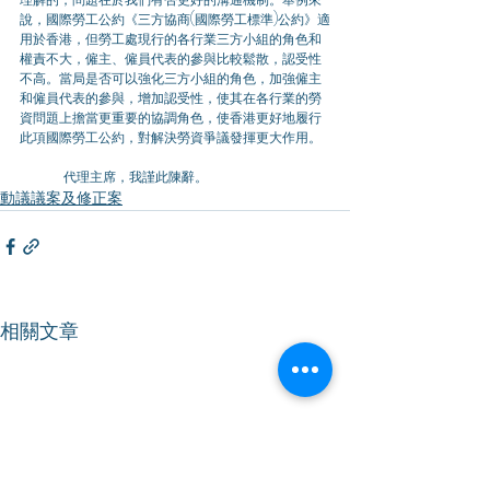
說，國際勞工公約《三方協商(國際勞工標準)公約》適
用於香港，但勞工處現行的各行業三方小組的角色和
權責不大，僱主、僱員代表的參與比較鬆散，認受性
不高。當局是否可以強化三方小組的角色，加強僱主
和僱員代表的參與，增加認受性，使其在各行業的勞
資問題上擔當更重要的協調角色，使香港更好地履行
此項國際勞工公約，對解決勞資爭議發揮更大作用。
	代理主席，我謹此陳辭。
動議議案及修正案
相關文章