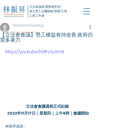
立法會議員(選委會界別)
港九勞工社團聯會(勞聯)主席
工會工作者
honlamchunsing
【立法會會議】勞工權益有待改善 政府仍
需多著力
https://youtu.be/H2lFs2uTrn8
立法會會議過程正式紀錄 
2022年11月17日｜星期四｜上午9時｜會議開始
林振昇議員：