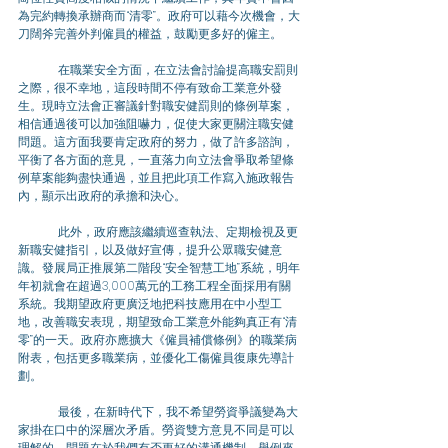
為完約轉換承辦商而“清零”。政府可以藉今次機會，大
刀闊斧完善外判僱員的權益，鼓勵更多好的僱主。
	在職業安全方面，在立法會討論提高職安罰則
之際，很不幸地，這段時間不停有致命工業意外發
生。現時立法會正審議針對職安健罰則的條例草案，
相信通過後可以加強阻嚇力，促使大家更關注職安健
問題。這方面我要肯定政府的努力，做了許多諮詢，
平衡了各方面的意見，一直落力向立法會爭取希望條
例草案能夠盡快通過，並且把此項工作寫入施政報告
內，顯示出政府的承擔和決心。
	此外，政府應該繼續巡查執法、定期檢視及更
新職安健指引，以及做好宣傳，提升公眾職安健意
識。發展局正推展第二階段“安全智慧工地”系統，明年
年初就會在超過3,000萬元的工務工程全面採用有關
系統。我期望政府更廣泛地把科技應用在中小型工
地，改善職安表現，期望致命工業意外能夠真正有“清
零”的一天。政府亦應擴大《僱員補償條例》的職業病
附表，包括更多職業病，並優化工傷僱員復康先導計
劃。
	最後，在新時代下，我不希望勞資爭議變為大
家掛在口中的深層次矛盾。勞資雙方意見不同是可以
理解的，問題在於我們有否更好的溝通機制。舉例來