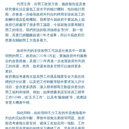
	代理主席，在勞工政策方面，施政報告提及會
研究優化法定最低工資水平的檢討機制，包括檢討周
期，亦會進一步檢視政府外判合約聘用非技術員工的
薪酬待遇及監察機制。我希望今屆政府不要認為上屆
政府已經處理了很多勞工議題，今屆就無須要再關注
勞工的情況。我們所說的取消強積金“對沖”、劃一假
期，其實已經醞釀超過10年才成事，所以今屆政府仍
然要在關顧勞工方面多着力。
	政府外判的非技術勞工可說是社會其中一群最
弱勢的勞工。政府由2019年4月起，實施政府外判服務
合約改善措施，及後2021年再進一步改善政府外判員
工的待遇，然而，政府還有很多空間可以做得更多、
更好。
政府應該考慮再次提高勞工待遇及職業安全方面在投
標的評分比重，以及把工作時數等額外要求加入評分
項目，提供更多誘因，讓入標承辦商主動提供更佳的
勞工福利和保障。例如，如果標書承諾安排員工標準
工作8小時，或“五天工作”，以及有“飯鐘錢”等，就應該
有更大機會中標。
	與此同時，由於現時不少工友的年資會隨着外
判合約完結而中斷，導致年假無法累積等問題。政府
能否考慮推出新安排，確保工友如在同一地點、工作
崗位性質高度相似的情況下繼續工作，其年資不會因