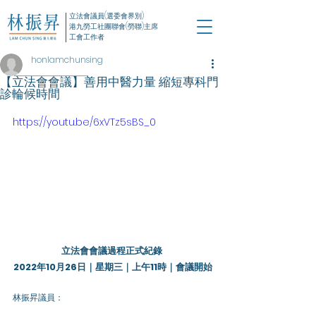
立法會議員(選委會界別)
港九勞工社團聯會(勞聯)主席
工會工作者
honlamchunsing
【立法會會議】善用中醫力量 縮短專科門
診輪候時間
https://youtu.be/6xVTz5sBS_0
立法會會議過程正式紀錄 
2022年10月26日｜星期三｜上午11時｜會議開始
林振昇議員：