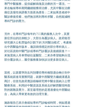
專門中醫服務，提供緩解病徵及治療的另一選項。一
來在輪候專科期間繼續能獲得治療，尤其中醫在治療
痛症及慢性病調養方面甚為擅長；二來如果患者經中
醫診療後痊癒，他們無須再到專科求醫，自然能減輕
專科門診的壓力。
另外，在專科門診每年約750萬的服務人次中，其實
新症所佔的比例較少，大部分為覆診病人。政府能否
研究擴大公私營協作計劃下的“共同醫治模式”，考慮推
出中西醫協作版本，邀請病情穩定的部分專科病人，
於社區資助中醫門診或專科門診覆診及後續跟進？一
來無需病人舟車勞頓往返醫院，二來亦希望能夠分流
部分覆診病人，騰空服務量加快診治更多新症病人。
當然，以甚麼準則去判別哪些專科種類適合轉介到中
醫系統跟進等實際問題，就要中西醫雙方繼續溝通及
商討，但首先政府應該積極研究將中醫全面納入公營
醫療系統，利用好中醫資源及系統去紓解西醫現時面
對的困難及壓力，甚至最理想的是透過優化中西醫結
合，為病人帶來更有效的治理方案。
施政報告已表示會縮短專科門診輪候時間，例如透過
基層醫療跟進病情穩定的病人，亦會加強地區康健中