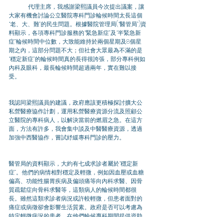
	代理主席，我感謝梁熙議員今次提出議案，讓
大家有機會討論公立醫院專科門診輪候時間太長這個
“老、大、難”的民生問題。根據醫院管理局(“醫管局”)資
料顯示，各項專科門診服務的“緊急新症”及“半緊急新
症”輪候時間中位數，大致能維持於兩個星期及8個星
期之內，這部分問題不大；但社會大眾最為不滿的是
“穩定新症”的輪候時間真的長得很誇張，部分專科例如
內科及眼科，最長輪候時間超過兩年，實在難以接
受。
我認同梁熙議員的建議，政府應該更積極探討擴大公
私營醫療協作計劃，運用私營醫療資源分流及照顧公
立醫院的專科病人，以解決當前的燃眉之急。在這方
面，方法有許多，我會集中談及中醫醫療資源，透過
加強中西醫協作，嘗試紓緩專科門診的壓力。
醫管局的資料顯示，大約有七成求診者屬於“穩定新
症”。他們的病情相對穩定及輕微，例如因血壓或血糖
偏高、功能性腸胃疾病及偏頭痛等向內科求醫、因骨
質疏鬆症向骨科求醫等，這類病人的輪候時間都很
長。雖然這類求診者病況或許較輕微，但患者面對的
痛症或病徵卻會影響生活質素。政府是否可以考慮為
特定輕微病況的患者，在他們輪候專科期間提供資助