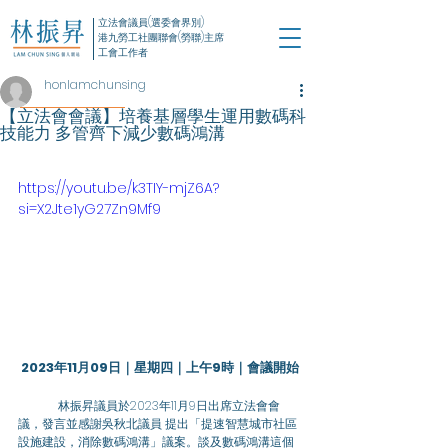
立法會議員(選委會界別)
港九勞工社團聯會(勞聯)主席
工會工作者
honlamchunsing
【立法會會議】培養基層學生運用數碼科
技能力 多管齊下減少數碼鴻溝
https://youtu.be/k3TIY-mjZ6A?
si=X2Jte1yG27Zn9Mf9
2023年11月09日｜星期四｜上午9時｜會議開始
	林振昇議員於2023年11月9日出席立法會會
議，發言並感謝吳秋北議員 提出「提速智慧城市社區
設施建設，消除數碼鴻溝」議案。談及數碼鴻溝這個