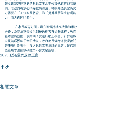
領取書簿津貼家庭的數碼素養水平較其他家庭顯着薄
弱。若政府有決心消除數碼鴻溝，林振昇議員認為局
方需要在「加強家長教育」和「提升基層學生數碼能
力」兩方面同時着手。
	在家長教育方面，局方可邀請社福機構和學校
合作，為基層家長提供到校數碼素養提升課程，教授
基本數碼技能，以輔助子女進行網上學習。針對在職
家長無暇照顧子女的情況，政府應長遠考慮從課後託
管服務計劃著手，加入數碼素養培訓的元素，確保這
些基層學生的數碼能力不會大幅落後。
2023 動議議案及修正案
相關文章