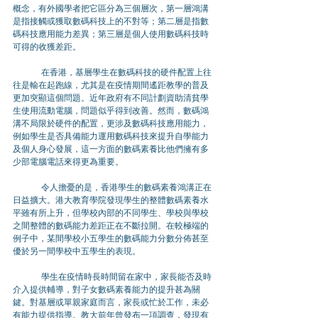
概念，有外國學者把它區分為三個層次，第一層鴻溝
是指接觸或獲取數碼科技上的不對等；第二層是指數
碼科技應用能力差異；第三層是個人使用數碼科技時
可得的收獲差距。
	在香港，基層學生在數碼科技的硬件配置上往
往是輸在起跑線，尤其是在疫情期間遙距教學的普及
更加突顯這個問題。近年政府有不同計劃資助清貧學
生使用流動電腦，問題似乎得到改善。然而，數碼鴻
溝不局限於硬件的配置，更涉及數碼科技應用能力，
例如學生是否具備能力運用數碼科技來提升自學能力
及個人身心發展，這一方面的數碼素養比他們擁有多
少部電腦電話來得更為重要。
	令人擔憂的是，香港學生的數碼素養鴻溝正在
日益擴大。港大教育學院發現學生的整體數碼素養水
平雖有所上升，但學校內部的不同學生、學校與學校
之間整體的數碼能力差距正在不斷拉開。在較極端的
例子中，某間學校小五學生的數碼能力分數分佈甚至
優於另一間學校中五學生的表現。
	學生在疫情時長時間留在家中，家長能否及時
介入提供輔導，對子女數碼素養能力的提升甚為關
鍵。對基層或單親家庭而言，家長或忙於工作，未必
有能力提供指導。教大前年曾發布一項調查，發現有