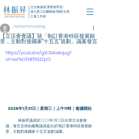
立法會議員(選委會界別)
港九勞工社團聯會(勞聯)主席
工會工作者
honlamchunsing
【立法會會議】就「制訂香港特區發展願
景，主動對接國家'十五五'規劃」議案發言
https://youtu.be/g3i7AAwkqug?
si=asFlxOFHEfX93ZpG
2026年1月21日｜星期三｜上午11時｜會議開始
	林振昇議員於2026年1月21日出席立法會會
議，發言支持由嚴剛議員提出的"制訂香港特區發展願
景，主動對接國家'十五五'規劃"議案。