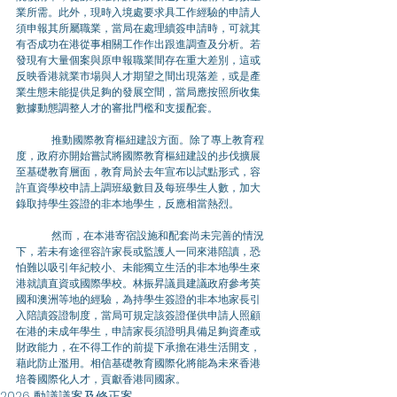
業所需。此外，現時入境處要求具工作經驗的申請人
須申報其所屬職業，當局在處理續簽申請時，可就其
有否成功在港從事相關工作作出跟進調查及分析。若
發現有大量個案與原申報職業間存在重大差別，這或
反映香港就業市場與人才期望之間出現落差，或是產
業生態未能提供足夠的發展空間，當局應按照所收集
數據動態調整人才的審批門檻和支援配套。
	推動國際教育樞紐建設方面。除了專上教育程
度，政府亦開始嘗試將國際教育樞紐建設的步伐擴展
至基礎教育層面，教育局於去年宣布以試點形式，容
許直資學校申請上調班級數目及每班學生人數，加大
錄取持學生簽證的非本地學生，反應相當熱烈。
	然而，在本港寄宿設施和配套尚未完善的情況
下，若未有途徑容許家長或監護人一同來港陪讀，恐
怕難以吸引年紀較小、未能獨立生活的非本地學生來
港就讀直資或國際學校。林振昇議員建議政府參考英
國和澳洲等地的經驗，為持學生簽證的非本地家長引
入陪讀簽證制度，當局可規定該簽證僅供申請人照顧
在港的未成年學生，申請家長須證明具備足夠資產或
財政能力，在不得工作的前提下承擔在港生活開支，
藉此防止濫用。相信基礎教育國際化將能為未來香港
培養國際化人才，貢獻香港同國家。
2026 動議議案及修正案