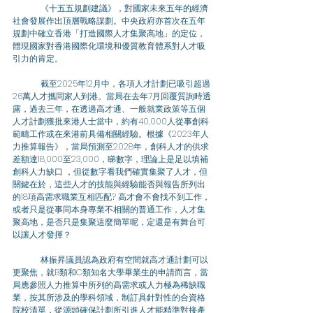
	《十五五規劃建議》，對國家未來五年的經濟
社會發展作出頂層戰略謀劃。中央政府亦首次在五年
規劃中確立香港「打造國際人才集聚高地」的定位，
體現國家對香港國際化環境和優質教育體系對人才吸
引力的肯定。
	截至2025年12月中，各項人才計劃已吸引超過
26萬人才攜同家人到港。當局在去年7月回覆質詢時透
露，過去三年，在透過高才通、一般就業政策等五個
人才計劃獲批來港人士當中，約有40,000人從事創科
範疇工作或在來港前具備相關經驗。根據《2023年人
力推算報告》，當局預測至2028年，創科人才的供求
差額達18,000至23,000，睇數字，理論上是足以填補
創科人力缺口 ，但從數字看我們確實集聚了人才，但
關鍵在於，這些人才的技能與經驗能否與報告所列出
的18項高需求職業互相匹配? 高才會不會找不到工作，
或者只是從事同本身專業不相關的普通工作，人才集
聚高地，是否只是集聚這麼簡單呢，定還是有舞台可
以讓人才發揮？
	林振昇議員認為政府有空間就高才通計劃可以
更聚焦，就B類和C類知名大學畢業生的申請而言，當
局應參照人力推算中所列的高需求或人力極為稀缺職
業，按其所涉及的學科領域，制訂具針對性的合資格
院校清單，從源頭確保計劃所引進人才能精準對接產