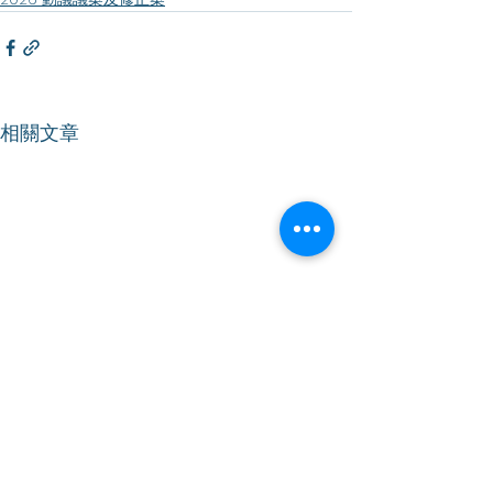
相關文章
【立法會會議】促設清晰
【立法會會議】
業界指引 妥善落實地盤禁
署發展定位