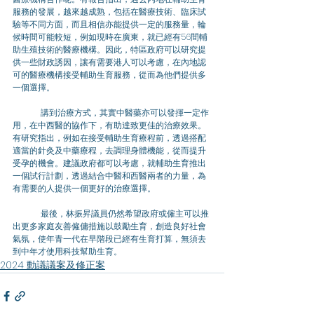
服務的發展，越來越成熟，包括在醫療技術、臨床試
驗等不同方面，而且相信亦能提供一定的服務量，輪
候時間可能較短，例如現時在廣東，就已經有56間輔
助生殖技術的醫療機構。因此，特區政府可以研究提
供一些財政誘因，讓有需要港人可以考慮，在內地認
可的醫療機構接受輔助生育服務，從而為他們提供多
一個選擇。 
	講到治療方式，其實中醫藥亦可以發揮一定作
用，在中西醫的協作下，有助達致更佳的治療效果。
有研究指出，例如在接受輔助生育療程前，透過搭配
適當的針灸及中藥療程，去調理身體機能，從而提升
受孕的機會。建議政府都可以考慮，就輔助生育推出
一個試行計劃，透過結合中醫和西醫兩者的力量，為
有需要的人提供一個更好的治療選擇。 
	最後，林振昇議員仍然希望政府或僱主可以推
出更多家庭友善僱傭措施以鼓勵生育，創造良好社會
氣氛，使年青一代在早階段已經有生育打算，無須去
到中年才使用科技幫助生育。
2024 動議議案及修正案