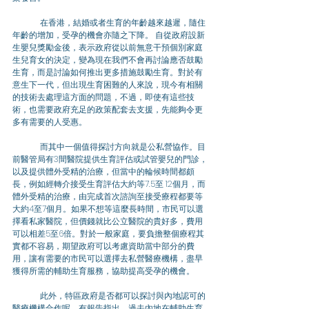
	在香港，結婚或者生育的年齡越來越遲，隨住
年齡的增加，受孕的機會亦隨之下降。 自從政府設新
生嬰兒獎勵金後，表示政府從以前無意干預個別家庭
生兒育女的決定，變為現在我們不會再討論應否鼓勵
生育，而是討論如何推出更多措施鼓勵生育。對於有
意生下一代，但出現生育困難的人來說，現今有相關
的技術去處理這方面的問題，不過，即使有這些技
術，也需要政府充足的政策配套去支援，先能夠令更
多有需要的人受惠。 
	而其中一個值得探討方向就是公私營協作。目
前醫管局有3間醫院提供生育評估或試管嬰兒的門診，
以及提供體外受精的治療，但當中的輪候時間都頗
長，例如經轉介接受生育評估大約等7.5至 12個月，而
體外受精的治療，由完成首次諮詢至接受療程都要等
大約4至7個月。如果不想等這麼長時間，市民可以選
擇看私家醫院，但價錢就比公立醫院的貴好多，費用
可以相差5至6倍。對於一般家庭，要負擔整個療程其
實都不容易，期望政府可以考慮資助當中部分的費
用，讓有需要的市民可以選擇去私營醫療機構，盡早
獲得所需的輔助生育服務，協助提高受孕的機會。 
	此外，特區政府是否都可以探討與內地認可的
醫療機構合作呢。有報告指出，過去內地在輔助生育