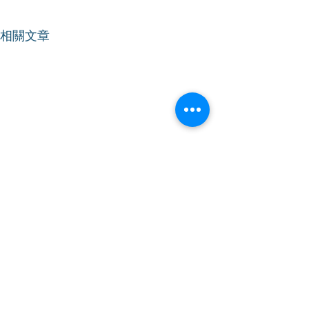
相關文章
【立法會會議】支持降低
【立法會會議】
烈酒稅
法援申請人的財
額
2024年12月12日｜星期四｜上
2024年12月11日
午09時｜會議開始 林振昇議
午11時｜會議開始 林振昇議員