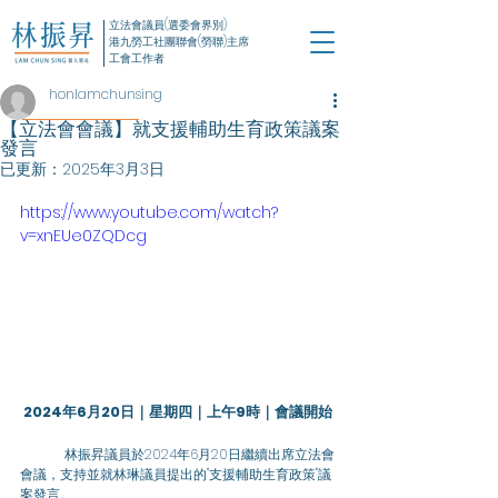
立法會議員(選委會界別)
港九勞工社團聯會(勞聯)主席
工會工作者
honlamchunsing
【立法會會議】就支援輔助生育政策議案
發言
已更新：
2025年3月3日
https://www.youtube.com/watch?
v=xnEUe0ZQDcg
2024年6月20日｜星期四｜上午9時｜會議開始
	林振昇議員於2024年6月20日繼續出席立法會
會議，支持並就林琳議員提出的"支援輔助生育政策"議
案發言。 